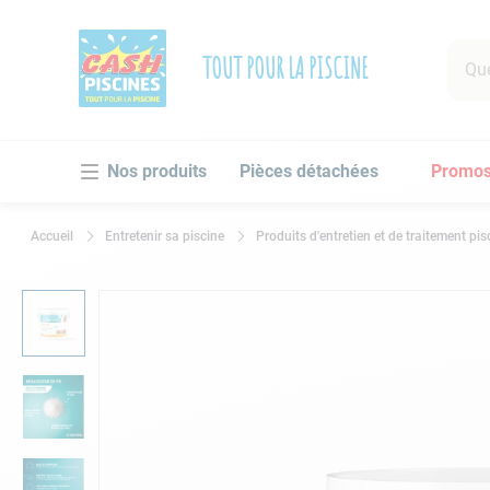
Que r
TOUT POUR LA PISCINE
RECHER
Pièces détachées
Promo
1
.
pomp
2
.
pisc
Entretenir sa piscine
Produits d'entretien et de traitement pis
3
.
robo
4
.
aspi
5
.
chlo
6
.
tuy
7
.
spa
8
.
ski
9
.
aspi