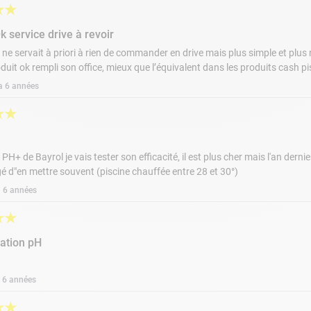
★
★
k service drive à revoir
il ne servait à priori à rien de commander en drive mais plus simple et plu
oduit ok rempli son office, mieux que l’équivalent dans les produits cash pi
 a 6 années
★
★
u PH+ de Bayrol je vais tester son efficacité, il est plus cher mais l'an dern
igé d"en mettre souvent (piscine chauffée entre 28 et 30°)
 a 6 années
★
★
ation pH
 a 6 années
★
★