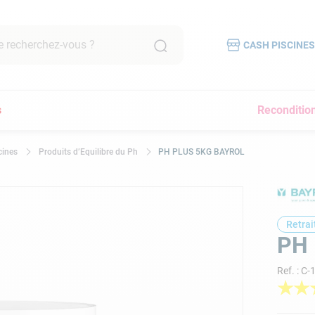
echerchez-vous ?
CASH PISCINE
CHES FRÉQUENTES
s
Reconditio
e filtration piscine
ine hors sol
cines
Produits d’Equilibre du Ph
PH PLUS 5KG BAYROL
t piscine
rateur
re
Retrai
au
PH 
Ref.
:
C-
mmer
★
★
rateur piscine