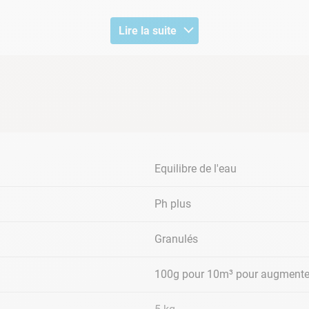
Lire la suite
0,1 unité
s le bassin
Equilibre de l'eau
e stabiliser
Ph plus
Granulés
100g pour 10m³ pour augmenter
chaque apport d'eau neuve et après chaque pluie. Pour assurer le 
,4 (7,4 - 7,6 pour le brome).