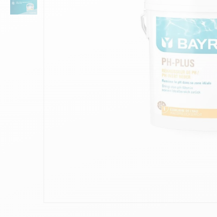
10
.
chlo