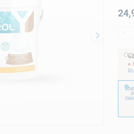
re choc
24
,
－
En 
Cha
d
mag