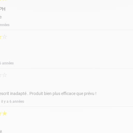
 PH
e
 années
★
☆
a 6 années
☆
☆
scrit inadapté . Produit bien plus efficace que prévu !
il y a 6 années
★
★
t.