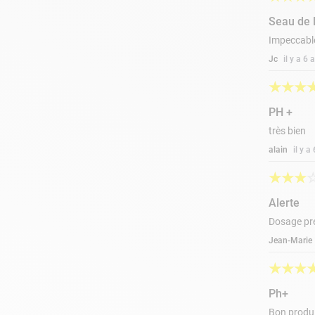
Seau de
Impeccabl
Jc
il y a 6
★
★
★
PH +
très bien
alain
il y 
★
★
★
Alerte
Dosage pre
Jean-Marie
★
★
★
Ph+
Bon produi