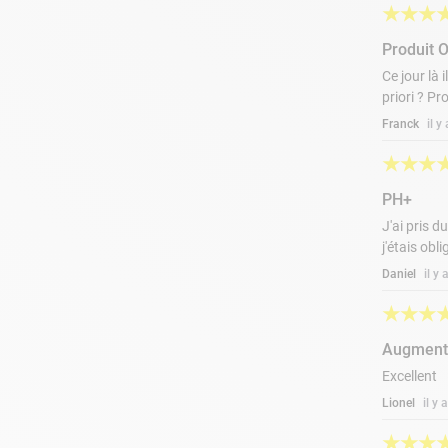
★
★
★
Produit O
Ce jour là 
priori ? Pr
Franck
il y
★
★
★
PH+
J'ai pris d
j'étais obl
Daniel
il y
★
★
★
Augment
Excellent
Lionel
il y
★
★
★