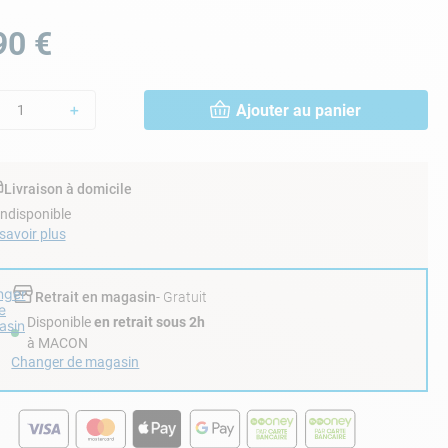
90
€
Ajouter au panier
＋
Livraison à domicile
Indisponible
savoir plus
nger
Retrait en magasin
- Gratuit
e
Disponible
en retrait sous 2h
asin
à
MACON
Changer de magasin