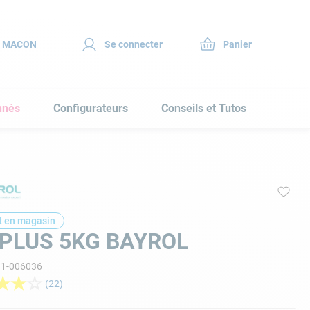
S MACON
Se connecter
nnés
Configurateurs
Conseils et Tutos
t en magasin
PLUS 5KG BAYROL
11-006036
★
★
☆
(
22
)