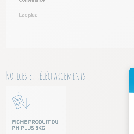
Contenance
• Mettre directement pH-Plus en plusieurs endro
continu. Ne pas utiliser directement dans le p
Les plus
• Laisser fonctionner la filtratioon pendant 2 à
• Si malgré plusieurs traitements le pH reste t
Notices et téléchargements
FICHE PRODUIT DU
PH PLUS 5KG