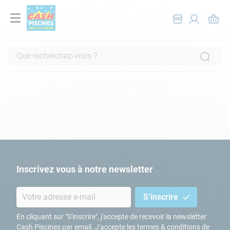
Que recherchez-vous ?
RECHERCHES FRÉQUENTES
1
.
pompe filtration piscine
2
.
piscine hors sol
3
.
robot piscine
4
.
aspirateur
5
.
chlore
Inscrivez vous à notre newsletter
6
.
tuyau
S’inscrire
7
.
spa
8
.
aspirateur piscine
En cliquant sur "S'inscrire", j'accepte de recevoir la newsletter
Cash Piscines par email. J'accepte les termes & conditions de