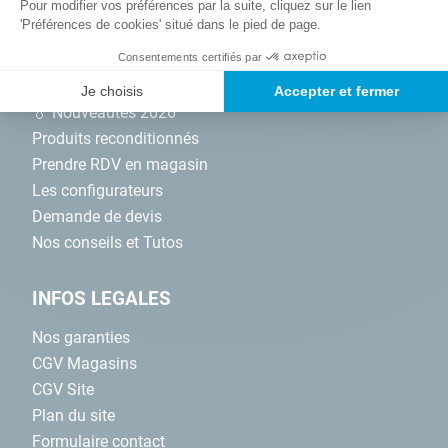
Pour modifier vos préférences par la suite, cliquez sur le lien
'Préférences de cookies' situé dans le pied de page.
NOS SERVICES
Consentements certifiés par
Promotions
Je choisis
Accepter et fermer
💧 Nouveautés 2026
Produits reconditionnés
Prendre RDV en magasin
Les configurateurs
Demande de devis
Nos conseils et Tutos
INFOS LEGALES
Nos garanties
CGV Magasins
CGV Site
Plan du site
Formulaire contact