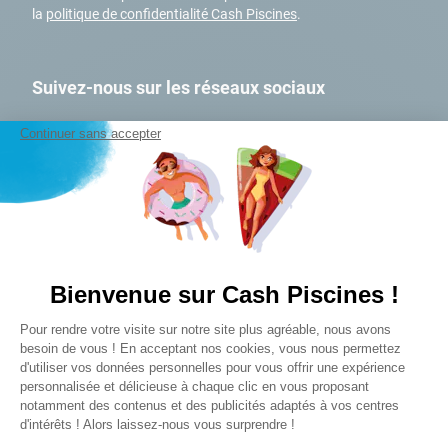
9
.
skimmer
la
politique de confidentialité Cash Piscines
.
10
.
chlore choc
Suivez-nous sur les réseaux sociaux
Continuer sans accepter
A PROPOS
Qui sommes-nous ?
Bienvenue sur Cash Piscines !
Mon Club Cash
Plateforme de Gestion du Consentem
Pour rendre votre visite sur notre site plus agréable, nous avons
Nos magasins
Axeptio consent
besoin de vous ! En acceptant nos cookies, vous nous permettez
Nos engagements RSE
d'utiliser vos données personnelles pour vous offrir une expérience
Nos marques
personnalisée et délicieuse à chaque clic en vous proposant
notamment des contenus et des publicités adaptés à vos centres
Devenez affilié
d'intérêts ! Alors laissez-nous vous surprendre !
FAQ et SAV