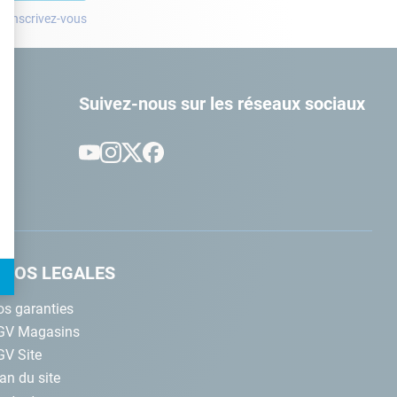
? Inscrivez-vous
t : Personnalisez vos Options
Suivez-nous sur les réseaux sociaux
NFOS LEGALES
s garanties
GV Magasins
GV Site
an du site