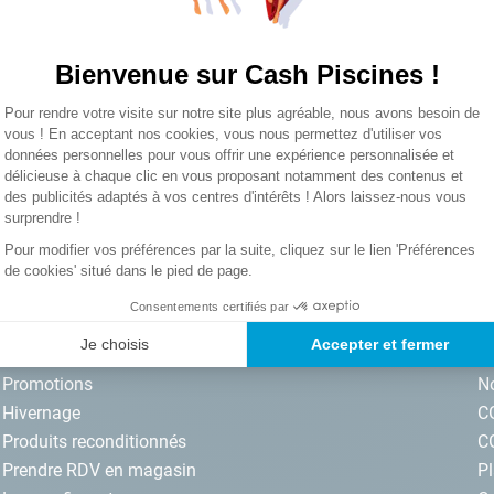
Vous n’avez pas encore de compte 
lore choc
Bienvenue sur Cash Piscines !
Plateforme de Gestion du Consentemen
Pour rendre votre visite sur notre site plus agréable, nous avons besoin de
Axeptio consent
vous ! En acceptant nos cookies, vous nous permettez d'utiliser vos
données personnelles pour vous offrir une expérience personnalisée et
délicieuse à chaque clic en vous proposant notamment des contenus et
S’inscrire
des publicités adaptés à vos centres d'intérêts ! Alors laissez-nous vous
surprendre !
iscines par email. J'accepte les termes
Pour modifier vos préférences par la suite, cliquez sur le lien 'Préférences
de cookies' situé dans le pied de page.
Consentements certifiés par
NOS SERVICES
I
Je choisis
Accepter et fermer
Promotions
No
Hivernage
C
Produits reconditionnés
C
Prendre RDV en magasin
Pl