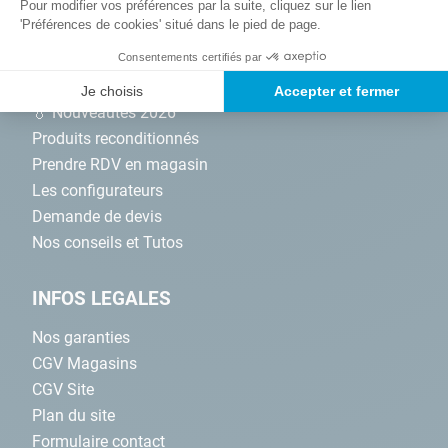
Pour modifier vos préférences par la suite, cliquez sur le lien
'Préférences de cookies' situé dans le pied de page.
NOS SERVICES
Consentements certifiés par
Promotions
Je choisis
Accepter et fermer
💧 Nouveautés 2026
Produits reconditionnés
Prendre RDV en magasin
Les configurateurs
Demande de devis
Nos conseils et Tutos
INFOS LEGALES
Nos garanties
CGV Magasins
CGV Site
Plan du site
Formulaire contact