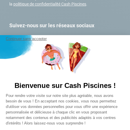
9
.
skimmer
la
politique de confidentialité Cash Piscines
.
10
.
chlore choc
Suivez-nous sur les réseaux sociaux
Continuer sans accepter
A PROPOS
Qui sommes-nous ?
Bienvenue sur Cash Piscines !
Mon Club Cash
Plateforme de Gestion du Consentem
Pour rendre votre visite sur notre site plus agréable, nous avons
Nos magasins
Axeptio consent
besoin de vous ! En acceptant nos cookies, vous nous permettez
Nos engagements RSE
d'utiliser vos données personnelles pour vous offrir une expérience
Nos marques
personnalisée et délicieuse à chaque clic en vous proposant
notamment des contenus et des publicités adaptés à vos centres
Devenez affilié
d'intérêts ! Alors laissez-nous vous surprendre !
FAQ et SAV