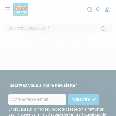
Que recherchez-vous ?
RECHERCHES FRÉQUENTES
1
.
pompe filtration piscine
2
.
piscine hors sol
3
.
robot piscine
4
.
aspirateur
5
.
chlore
Inscrivez vous à notre newsletter
6
.
tuyau
S’inscrire
7
.
spa
8
.
aspirateur piscine
En cliquant sur "S'inscrire", j'accepte de recevoir la newsletter
Cash Piscines par email. J'accepte les termes & conditions de