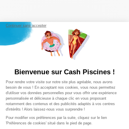
Continuer sans accepter
Inscrivez vous à notre newsletter
Bienvenue sur Cash Piscines !
Plateforme de Gestion du Consentem
Pour rendre votre visite sur notre site plus agréable, nous avons
S’inscrire
Axeptio consent
besoin de vous ! En acceptant nos cookies, vous nous permettez
d'utiliser vos données personnelles pour vous offrir une expérience
En cliquant sur "S'inscrire", j'accepte de recevoir la newsletter
personnalisée et délicieuse à chaque clic en vous proposant
Cash Piscines par email. J'accepte les termes & conditions de
notamment des contenus et des publicités adaptés à vos centres
la
politique de confidentialité Cash Piscines
.
d'intérêts ! Alors laissez-nous vous surprendre !
Pour modifier vos préférences par la suite, cliquez sur le lien
'Préférences de cookies' situé dans le pied de page.
Suivez-nous sur les réseaux sociaux