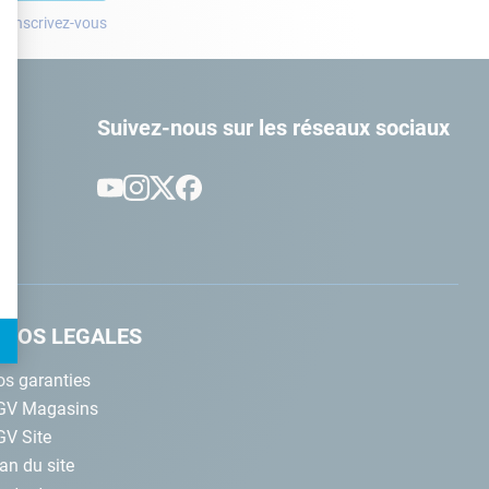
? Inscrivez-vous
t : Personnalisez vos Options
Suivez-nous sur les réseaux sociaux
NFOS LEGALES
s garanties
GV Magasins
GV Site
an du site