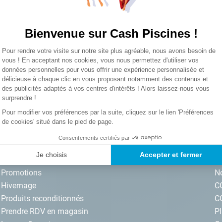
Vous n’avez pas encore de compte 
lore choc
Bienvenue sur Cash Piscines !
Plateforme de Gestion du Consentemen
Pour rendre votre visite sur notre site plus agréable, nous avons besoin de
Axeptio consent
vous ! En acceptant nos cookies, vous nous permettez d'utiliser vos
données personnelles pour vous offrir une expérience personnalisée et
délicieuse à chaque clic en vous proposant notamment des contenus et
S’inscrire
des publicités adaptés à vos centres d'intérêts ! Alors laissez-nous vous
surprendre !
iscines par email. J'accepte les termes
Pour modifier vos préférences par la suite, cliquez sur le lien 'Préférences
de cookies' situé dans le pied de page.
Consentements certifiés par
NOS SERVICES
I
Je choisis
Accepter et fermer
Promotions
No
Hivernage
C
Produits reconditionnés
C
Prendre RDV en magasin
Pl