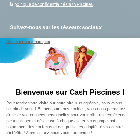
9
.
skimmer
la
politique de confidentialité Cash Piscines
.
10
.
ph moins
Suivez-nous sur les réseaux sociaux
Continuer sans accepter
A PROPOS
Qui sommes-nous ?
Bienvenue sur Cash Piscines !
Mon Club Cash
Plateforme de Gestion du Consentem
Pour rendre votre visite sur notre site plus agréable, nous avons
Nos magasins
Axeptio consent
besoin de vous ! En acceptant nos cookies, vous nous permettez
Nos engagements RSE
d'utiliser vos données personnelles pour vous offrir une expérience
Nos marques
personnalisée et délicieuse à chaque clic en vous proposant
notamment des contenus et des publicités adaptés à vos centres
Devenez affilié
d'intérêts ! Alors laissez-nous vous surprendre !
FAQ et SAV