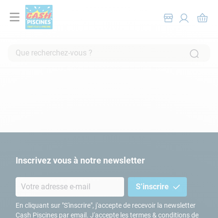
Que recherchez-vous ?
RECHERCHES FRÉQUENTES
1
.
pompe filtration piscine
2
.
piscine hors sol
3
.
robot piscine
4
.
aspirateur
5
.
chlore
Inscrivez vous à notre newsletter
6
.
tuyau
S’inscrire
7
.
aspirateur piscine
8
.
spa
En cliquant sur "S'inscrire", j'accepte de recevoir la newsletter
Cash Piscines par email. J'accepte les termes & conditions de