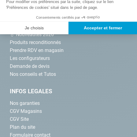
Pour modifier vos préférences par la suite, cliquez sur le lien
'Préférences de cookies' situé dans le pied de page.
NOS SERVICES
Consentements certifiés par
Promotions
Je choisis
Accepter et fermer
💧 Nouveautés 2026
Produits reconditionnés
Prendre RDV en magasin
Les configurateurs
Demande de devis
Nos conseils et Tutos
INFOS LEGALES
Nos garanties
CGV Magasins
CGV Site
Plan du site
Formulaire contact