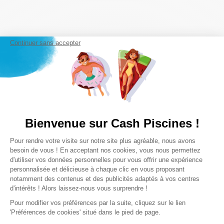
Continuer sans accepter
Inscrivez vous à notre newsletter
Bienvenue sur Cash Piscines !
Plateforme de Gestion du Consentem
Pour rendre votre visite sur notre site plus agréable, nous avons
Axeptio consent
S’inscrire
besoin de vous ! En acceptant nos cookies, vous nous permettez
d'utiliser vos données personnelles pour vous offrir une expérience
En cliquant sur "S'inscrire", j'accepte de recevoir la newsletter
personnalisée et délicieuse à chaque clic en vous proposant
Cash Piscines par email. J'accepte les termes & conditions de
notamment des contenus et des publicités adaptés à vos centres
la
politique de confidentialité Cash Piscines
.
d'intérêts ! Alors laissez-nous vous surprendre !
Pour modifier vos préférences par la suite, cliquez sur le lien
'Préférences de cookies' situé dans le pied de page.
Suivez-nous sur les réseaux sociaux