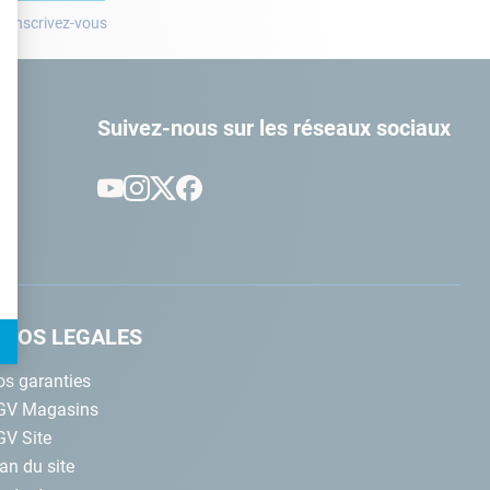
? Inscrivez-vous
t : Personnalisez vos Options
Suivez-nous sur les réseaux sociaux
NFOS LEGALES
s garanties
GV Magasins
GV Site
an du site