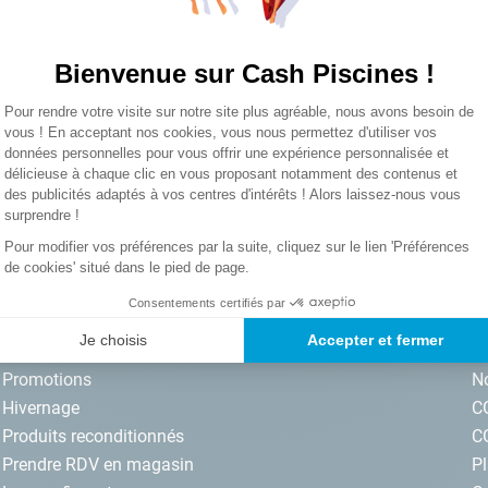
Vous n’avez pas encore de compte 
lore choc
Bienvenue sur Cash Piscines !
Plateforme de Gestion du Consentemen
Pour rendre votre visite sur notre site plus agréable, nous avons besoin de
Axeptio consent
vous ! En acceptant nos cookies, vous nous permettez d'utiliser vos
données personnelles pour vous offrir une expérience personnalisée et
délicieuse à chaque clic en vous proposant notamment des contenus et
S’inscrire
des publicités adaptés à vos centres d'intérêts ! Alors laissez-nous vous
surprendre !
iscines par email. J'accepte les termes
Pour modifier vos préférences par la suite, cliquez sur le lien 'Préférences
de cookies' situé dans le pied de page.
Consentements certifiés par
NOS SERVICES
I
Je choisis
Accepter et fermer
Promotions
No
Hivernage
C
Produits reconditionnés
C
Prendre RDV en magasin
Pl