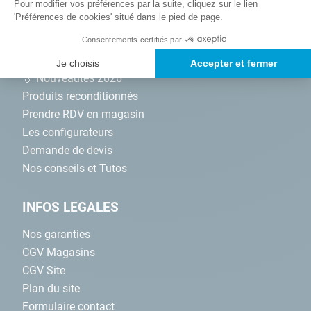
Pour modifier vos préférences par la suite, cliquez sur le lien
'Préférences de cookies' situé dans le pied de page.
NOS SERVICES
Consentements certifiés par
Promotions
Je choisis
Accepter et fermer
💧 Nouveautés 2026
Produits reconditionnés
Prendre RDV en magasin
Les configurateurs
Demande de devis
Nos conseils et Tutos
INFOS LEGALES
Nos garanties
CGV Magasins
CGV Site
Plan du site
Formulaire contact