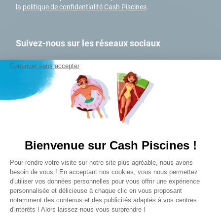
9
.
skimmer
la
politique de confidentialité Cash Piscines
.
10
.
chlore choc
Suivez-nous sur les réseaux sociaux
Continuer sans accepter
A PROPOS
Qui sommes-nous ?
Bienvenue sur Cash Piscines !
Mon Club Cash
Plateforme de Gestion du Consentem
Pour rendre votre visite sur notre site plus agréable, nous avons
Nos magasins
Axeptio consent
besoin de vous ! En acceptant nos cookies, vous nous permettez
Nos engagements RSE
d'utiliser vos données personnelles pour vous offrir une expérience
Nos marques
personnalisée et délicieuse à chaque clic en vous proposant
notamment des contenus et des publicités adaptés à vos centres
Devenez affilié
d'intérêts ! Alors laissez-nous vous surprendre !
FAQ et SAV