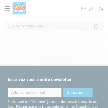
Que recherchez-vous ?
RECHERCHES FRÉQUENTES
1
.
pompe filtration piscine
2
.
piscine hors sol
3
.
robot piscine
4
.
aspirateur
5
.
chlore
Inscrivez vous à notre newsletter
6
.
tuyau
S’inscrire
7
.
spa
8
.
aspirateur piscine
En cliquant sur "S'inscrire", j'accepte de recevoir la newsletter
Cash Piscines par email. J'accepte les termes & conditions de