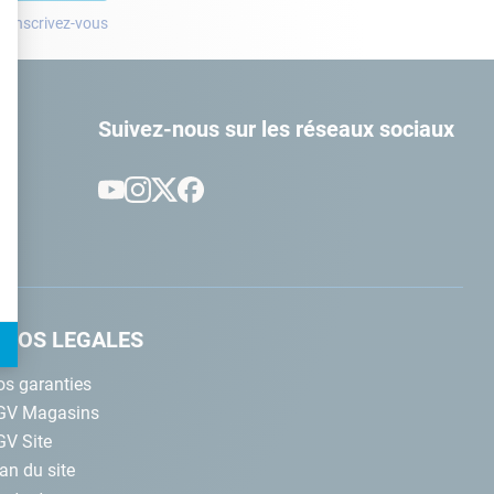
? Inscrivez-vous
t : Personnalisez vos Options
Suivez-nous sur les réseaux sociaux
NFOS LEGALES
s garanties
GV Magasins
GV Site
an du site