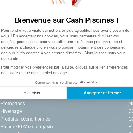
Vous n’avez pas encore de compte 
lore choc
Bienvenue sur Cash Piscines !
Plateforme de Gestion du Consentemen
Pour rendre votre visite sur notre site plus agréable, nous avons besoin de
Axeptio consent
vous ! En acceptant nos cookies, vous nous permettez d'utiliser vos
données personnelles pour vous offrir une expérience personnalisée et
délicieuse à chaque clic en vous proposant notamment des contenus et
S’inscrire
des publicités adaptés à vos centres d'intérêts ! Alors laissez-nous vous
surprendre !
iscines par email. J'accepte les termes
Pour modifier vos préférences par la suite, cliquez sur le lien 'Préférences
de cookies' situé dans le pied de page.
Consentements certifiés par
NOS SERVICES
I
Je choisis
Accepter et fermer
Promotions
No
Hivernage
C
Produits reconditionnés
C
Prendre RDV en magasin
Pl