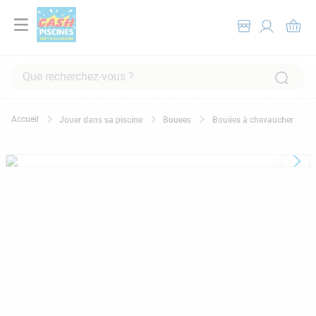
Que recherchez-vous ?
RECHERCHES FRÉQUENTES
Jouer dans sa piscine
Bouees
Bouées à chevaucher
1
.
pompe filtration piscine
2
.
piscine hors sol
3
.
robot piscine
4
.
aspirateur
5
.
chlore
6
.
tuyau
7
.
spa
8
.
aspirateur piscine