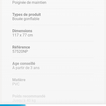
Poignée de maintien
• Coloris: Multicouleurs
Types de produit
Bouée gonflable
Dimensions
117 x 77 cm
Référence
57520NP
Age conseillé
À partir de 3 ans
Matière
PVC
Poids recommandé
Jusqu'à 40 kg