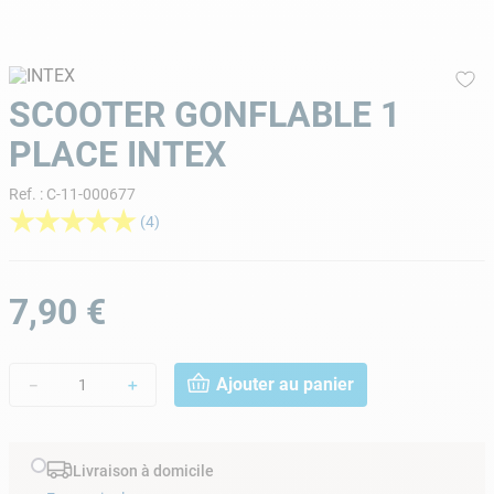
9
.
skimmer
10
.
chlore choc
SCOOTER GONFLABLE 1
PLACE INTEX
Ref.
:
C-11-000677
★
★
★
★
★
(
4
)
7
,
90
€
Ajouter au panier
－
＋
Livraison à domicile