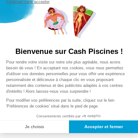
Continuer sans accepter
Couleur(s)
Lire la suite
Multicolore
Hauteur du colis
Bienvenue sur Cash Piscines !
Notre satisfaction, la votre
19,05 cm
Plateforme de Gestion du Consentem
Avis clients
Pour rendre votre visite sur notre site plus agréable, nous avons
Axeptio consent
Largeur du colis
besoin de vous ! En acceptant nos cookies, vous nous permettez
6,99 cm
d'utiliser vos données personnelles pour vous offrir une expérience
Chargement de la synthèse…
personnalisée et délicieuse à chaque clic en vous proposant
notamment des contenus et des publicités adaptés à vos centres
Longueur du colis
d'intérêts ! Alors laissez-nous vous surprendre !
Veuillez vous connecter pour écrire un avis.
19,69 cm
Pour modifier vos préférences par la suite, cliquez sur le lien
'Préférences de cookies' situé dans le pied de page.
Le plus récent
Tout
Poids des colis
0,72 Kg
Consentements certifiés par
Chargement des avis…
Je choisis
Accepter et fermer