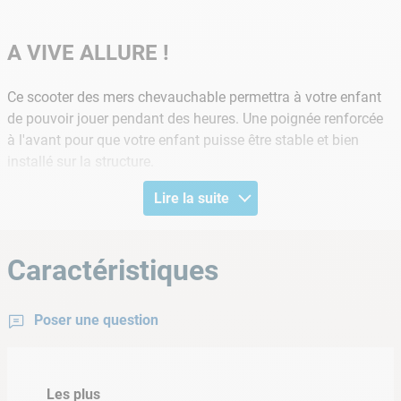
A VIVE ALLURE !
Ce scooter des mers chevauchable permettra à votre enfant
de pouvoir jouer pendant des heures. Une poignée renforcée
à l'avant pour que votre enfant puisse être stable et bien
installé sur la structure.
Lire la suite
Pensez-y
Pour plus de facilité, prévoyez un petit gonfleur.
Caractéristiques
Informations produit
Poser une question
• Age: à partir de 3 ans
• Dimensions: 117 x 77 cm
• Matière: Vinyle
Les plus