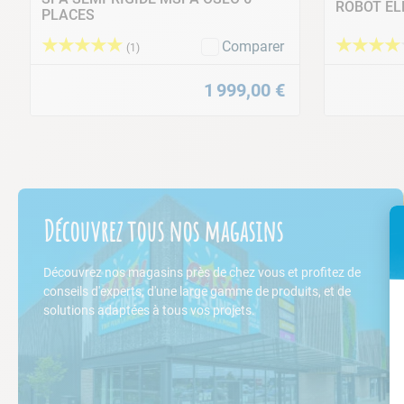
ROBOT EL
PLACES
★
★
★
★
★
★
★
★
★
Comparer
(
1
)
1
999
,
00
€
Découvrez tous nos magasins
Découvrez nos magasins près de chez vous et profitez de
conseils d'experts, d'une large gamme de produits, et de
solutions adaptées à tous vos projets.