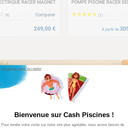
ECTRIQUE RACER MAGNET
POMPE PISCINE RACER SE
☆
★
★
★
★
★
Comparer
(
9
)
(
1
)
249
,
00
€
30
À partir de
Continuer sans accepter
Découvrez nos configurateurs
Créez vos projets facilement avec nos configurateurs et
obtenez un devis sur-mesure pour concrétiser vos envies
Bienvenue sur Cash Piscines !
Plateforme de Gestion du Consentemen
Pour rendre votre visite sur notre site plus agréable, nous avons besoin de
Axeptio consent