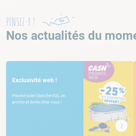
PENSEZ-Y !
Nos actualités du mom
Exclusivité web !
Piscine acier blanche XXL en
promo et livrée chez vous !