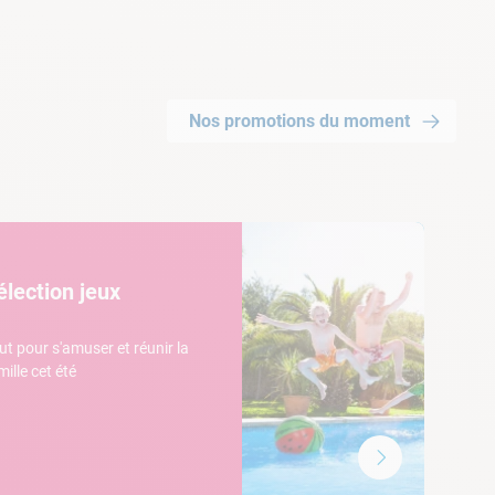
Nos promotions du moment
élection jeux
ut pour s'amuser et réunir la
mille cet été