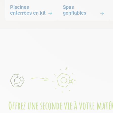
<br/> Piscine enterrées en kit MMA 0 blabla
Spas gonflables
Piscines
Spas
enterrées en kit
gonflables
Offrez une seconde vie à votre matér