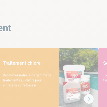
ent
Traitement chlore
S
Découvrez notre large gamme de
To
traitements au chlore pour
fa
entretenir votre bassin