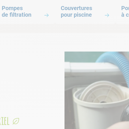
Pompes de filtration
Couvertures pour piscine
Pom
Pompes
Couvertures
Po
de filtration
pour piscine
à 
iel