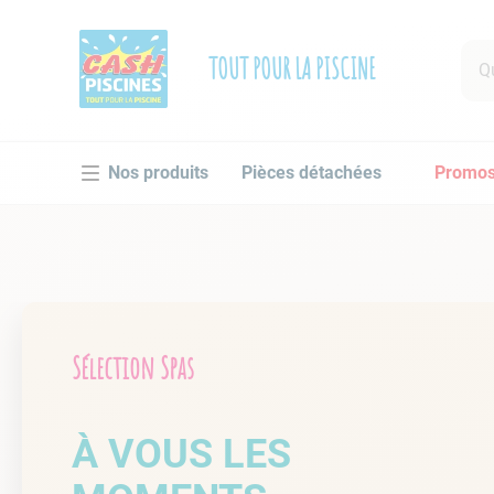
Que 
TOUT POUR LA PISCINE
RECHE
Pièces détachées
Promo
1
.
po
2
.
pi
3
.
ro
4
.
as
5
.
ch
Sélection Spas
6
.
tu
7
.
sp
À VOUS LES
8
.
sk
9
.
as