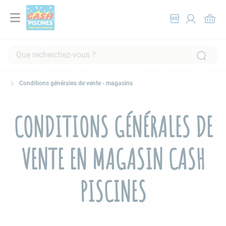
Que recherchez-vous ?
RECHERCHES FRÉQUENTES
Conditions générales de vente - magasins
1
.
pompe filtration piscine
2
.
piscine hors sol
CONDITIONS GÉNÉRALES DE
3
.
robot piscine
4
.
aspirateur
VENTE EN MAGASIN CASH
5
.
chlore
6
.
tuyau
PISCINES
7
.
spa
8
.
aspirateur piscine