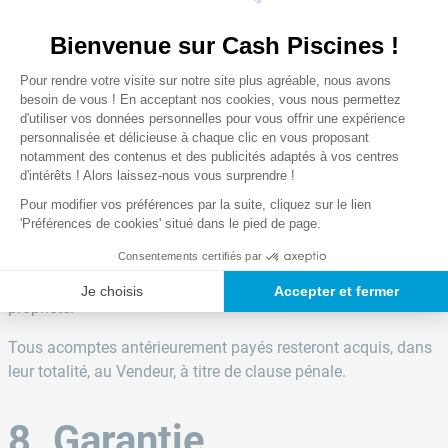
Les produits vendus demeurent la propriété du Vendeur
Bienvenue sur Cash Piscines !
jusqu’au paiement intégral des factures. Le paiement ne
Plateforme de Gestion du Consentem
Pour rendre votre visite sur notre site plus agréable, nous avons
pourra être considéré effectué que lors de l’encaissement
Axeptio consent
besoin de vous ! En acceptant nos cookies, vous nous permettez
effectif du prix par le Vendeur.
d'utiliser vos données personnelles pour vous offrir une expérience
personnalisée et délicieuse à chaque clic en vous proposant
Si les produits, objets de la réserve de propriété, ont été
notamment des contenus et des publicités adaptés à vos centres
revendus par le Client, la créance du Vendeur sera
d'intérêts ! Alors laissez-nous vous surprendre !
automatiquement transportée sur la créance du prix des
Pour modifier vos préférences par la suite, cliquez sur le lien
produits ainsi vendus par le Client.
'Préférences de cookies' situé dans le pied de page.
Consentements certifiés par
Le Client cède dès à présent au Vendeur toutes créances qui
naîtraient de la revente des produits impayés sous réserve de
Je choisis
Accepter et fermer
propriété.
Tous acomptes antérieurement payés resteront acquis, dans
leur totalité, au Vendeur, à titre de clause pénale.
8. Garantie