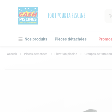
Que 
TOUT POUR LA PISCINE
RECHE
Pièces détachées
Promo
1
.
po
2
.
pi
Pieces detachees
Filtration piscine
Groupes de filtration
3
.
ro
4
.
as
5
.
ch
6
.
tu
7
.
sp
8
.
as
9
.
sk