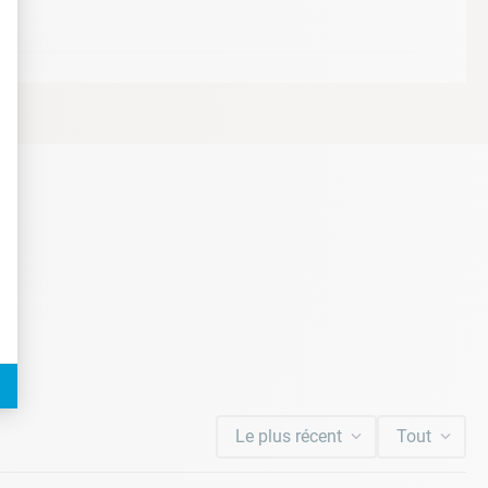
t : Personnalisez vos Options
Le plus récent
Tout