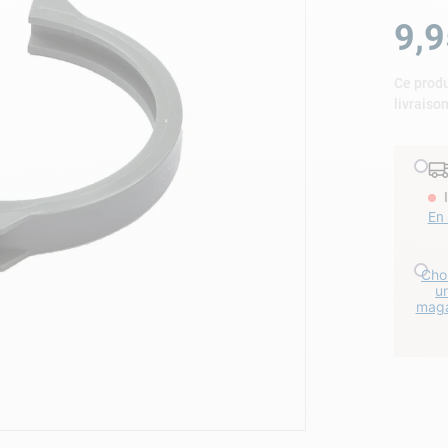
lore choc
9
,
9
Ce produ
livraiso
En 
Choi
u
maga