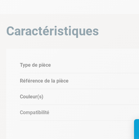
INFORMATIONS PRODUIT
Type de pièce : collier de serrage
Référence : P03832
Caractéristiques
Marque : Bestway
Coloris : noir
Compatibilité : voir tableau ci-dessous
TABLEAU DE COMPATIBILITÉ PRODU
Type de pièce
Référence de la pièce
Couleur(s)
Compatibilité