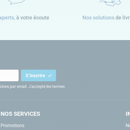
xperts,
à votre écoute
Nos solutions
de liv
S’inscrire
iscines par email. J'accepte les termes
NOS SERVICES
I
Promotions
No