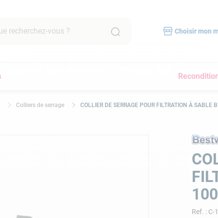
recherchez-vous ?
Choisir mon 
RCHES FRÉQUENTES
s
Reconditio
mpe filtration piscine
scine hors sol
Colliers de serrage
COLLIER DE SERRAGE POUR FILTRATION À SABLE
bot piscine
pirateur
lore
COL
yau
FIL
a
10
pirateur piscine
Ref.
:
C-
immer