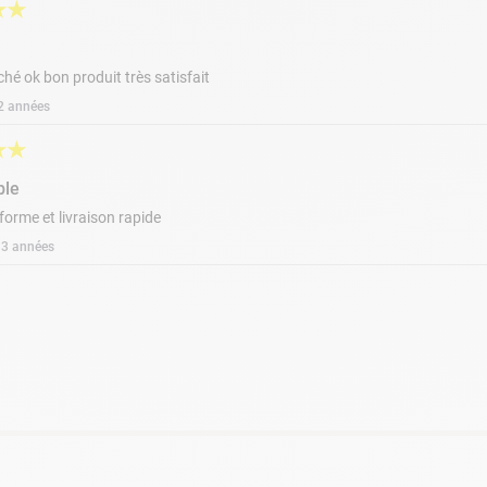
★
★
ché ok bon produit très satisfait
a 2 années
★
★
ble
forme et livraison rapide
a 3 années