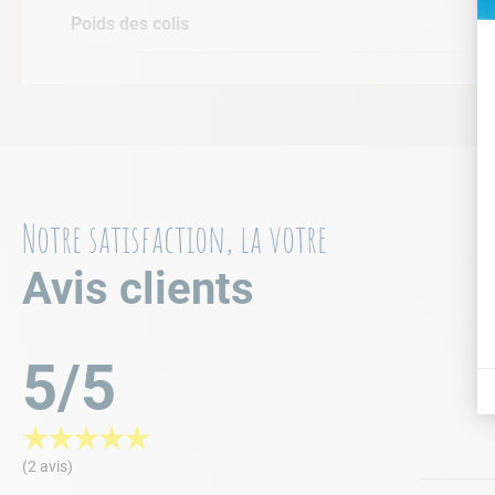
Poids des colis
Notre satisfaction, la votre
Avis clients
5/5
★
★
★
★
★
(2 avis)