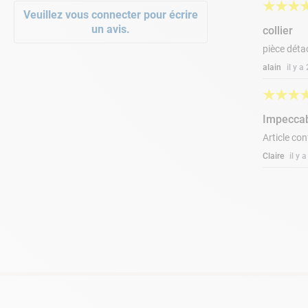
★
★
★
Veuillez vous connecter pour écrire
un avis.
collier
pièce déta
alain
il y 
★
★
★
Impecca
Article con
Claire
il y 