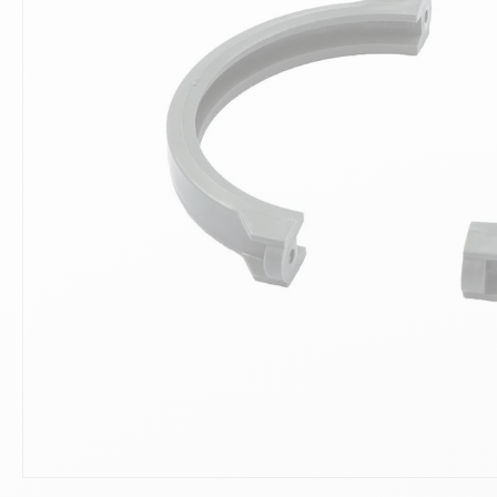
10
.
ch