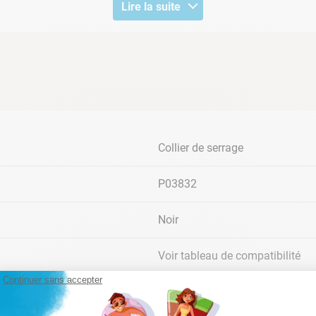
Lire la suite
IT
Collier de serrage
MODELE
REF BESTWAY
P03832
GROUPE DE FILTRATION FLOWCLEAR 9.842 M3/H
58486
GROUPE DE FILTRATION FLOWCLEAR 3.785 M3/H
58495
Noir
GROUPE DE FILTRATION FLOWCLEAR 3.785 M3/H
58496
GROUPE DE FILTRATION FLOWCLEAR 5.678 M3/H
58497
Voir tableau de compatibilité
GROUPE DE FILTRATION FLOWCLEAR 7.571 M3/H
58499
Continuer sans accepter