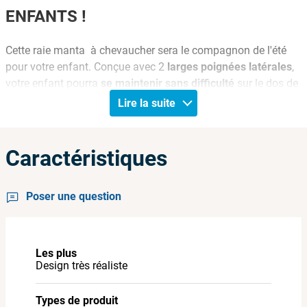
ENFANTS !
Cette raie manta à chevaucher sera le compagnon de l'été
pour votre enfant. Conçue avec 2
larges poignées latérales
,
votre enfant pourra
se maintenir sans difficulté
sur le dos de
cette raie manta. Sa
structure en vinyle
est faite pour résister
Lire la suite
aux heures de jeux que votre enfant passera avec ce rider
gonflable.
Caractéristiques
PENSEZ-Y
Pour plus de facilité, prévoyez un petit gonfleur.
Poser une question
INFORMATIONS PRODUIT
Les plus
Type de produit : bouée gonflable raie manta
Design très réaliste
Référence : 57550NP
Marque : Intex
Types de produit
Age: à partir de 6 ans