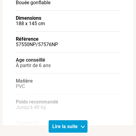
Bouée gonflable
Dimensions: 188 x 145 cm
Matière: Vinyle
Dimensions
Coloris: Bleu/blanc
188 x 145 cm
Référence
57550NP/57576NP
Age conseillé
À partir de 6 ans
Matière
PVC
Poids recommandé
Jusqu'à 40 kg
Couleur(s)
Lire la suite
Multicolore