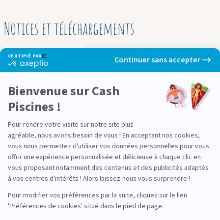
Notices et téléchargements
Poids des colis
0,94 Kg
CERTIFIÉ PAR
Continuer sans accepter
certifié
par
Axeptio
-
Bienvenue sur Cash
En
savoir
Piscines !
FICHE PRODUIT
plus
DU RIDER RAIE
sur
MANTA
Pour rendre votre visite sur notre site plus
Axeptio
agréable, nous avons besoin de vous ! En acceptant nos cookies,
vous nous permettez d'utiliser vos données personnelles pour vous
Axeptio consent
offrir une expérience personnalisée et délicieuse à chaque clic en
vous proposant notamment des contenus et des publicités adaptés
Notre satisfaction, la votre
à vos centres d'intérêts ! Alors laissez-nous vous surprendre !
Avis clients
Pour modifier vos préférences par la suite, cliquez sur le lien
Plateforme de Gestion du Consentement : Personnalisez vos
'Préférences de cookies' situé dans le pied de page.
Chargement de la synthèse…