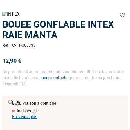
9
.
skimmer
10
.
ph moins
BOUEE GONFLABLE INTEX
RAIE MANTA
Ref.
:
C-11-000739
12
,
90
€
Ce produit est actuellement indisponible. Veuillez choisir un autre
mode de livraison ou
nous contacter
pour connaitre sa prochaine
disponibilité.
Livraison à domicile
Indisponible
En savoir plus