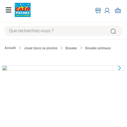
Que recherchez-vous ?
RECHERCHES FRÉQUENTES
Jouer dans sa piscine
Bouees
Bouées animaux
1
.
pompe filtration piscine
2
.
piscine hors sol
3
.
robot piscine
4
.
aspirateur
5
.
chlore
6
.
tuyau
7
.
aspirateur piscine
8
.
spa