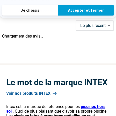
Je choisis
Accepter et fermer
Veuillez vous connecter pour écrire un avis.
Le plus récent
Chargement des avis…
Le mot de la marque
INTEX
Voir nos produits
INTEX
Intex est la marque de référence pour les
piscines hors
sol
. Quoi de plus plaisant que d’avoir sa propre piscine.
Les
piscines Intex à armatures métalliques
sont