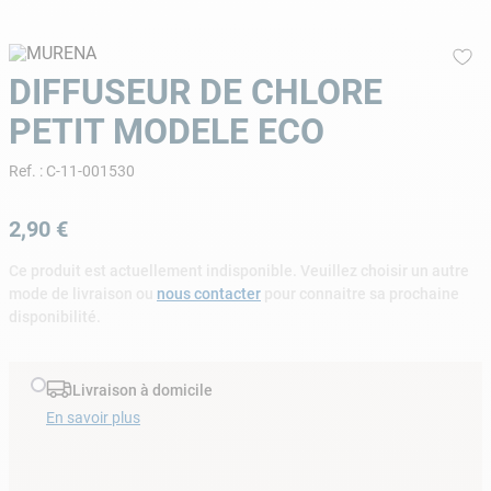
9
.
skimmer
10
.
chlore choc
DIFFUSEUR DE CHLORE
PETIT MODELE ECO
Ref.
:
C-11-001530
2
,
90
€
Ce produit est actuellement indisponible. Veuillez choisir un autre
mode de livraison ou
nous contacter
pour connaitre sa prochaine
disponibilité.
Livraison à domicile
En savoir plus