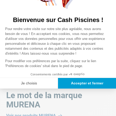
Chargement de la synthèse…
Bienvenue sur Cash Piscines !
Veuillez vous connecter pour écrire un avis.
Plateforme de Gestion du Consentem
Pour rendre votre visite sur notre site plus agréable, nous avons
Axeptio consent
besoin de vous ! En acceptant nos cookies, vous nous permettez
Le plus récent
d'utiliser vos données personnelles pour vous offrir une expérience
personnalisée et délicieuse à chaque clic en vous proposant
notamment des contenus et des publicités adaptés à vos centres
Chargement des avis…
d'intérêts ! Alors laissez-nous vous surprendre !
Pour modifier vos préférences par la suite, cliquez sur le lien
'Préférences de cookies' situé dans le pied de page.
Consentements certifiés par
Je choisis
Accepter et fermer
Le mot de la marque
MURENA
Voir nos produits
MURENA