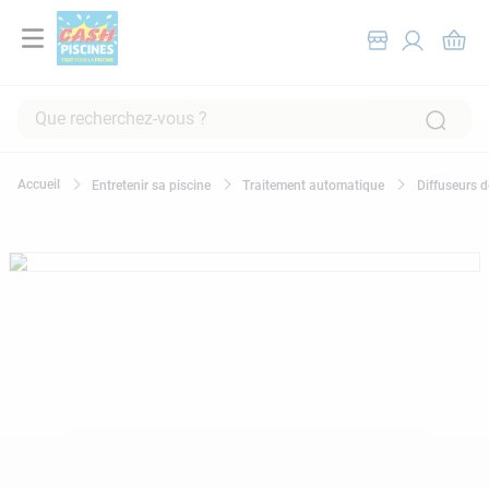
Que recherchez-vous ?
RECHERCHES FRÉQUENTES
Entretenir sa piscine
Traitement automatique
Diffuseurs 
1
.
pompe filtration piscine
2
.
piscine hors sol
3
.
robot piscine
4
.
aspirateur
5
.
chlore
6
.
tuyau
7
.
spa
8
.
aspirateur piscine