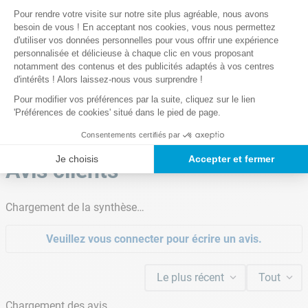
Plateforme de Gestion du Consentem
Pour rendre votre visite sur notre site plus agréable, nous avons
Axeptio consent
besoin de vous ! En acceptant nos cookies, vous nous permettez
Augmentation de la T°C
d'utiliser vos données personnelles pour vous offrir une expérience
1.5 à 2.0°C par heure
personnalisée et délicieuse à chaque clic en vous proposant
Lire la suite
notamment des contenus et des publicités adaptés à vos centres
Nombre de diffuseurs
d'intérêts ! Alors laissez-nous vous surprendre !
140
Pour modifier vos préférences par la suite, cliquez sur le lien
Profitez de votre jacuzzi gonflable en
'Préférences de cookies' situé dans le pied de page.
hiver si cela vous chante
Volume d'eau
Consentements certifiés par
946 L
Notre satisfaction, la votre
Quoi de mieux qu'un bon bain chaud et bouillonnant
Je choisis
Accepter et fermer
Avis clients
pour faire face au froid de l'hiver ? Le
bouclier anti-
Forme du spa
Carrée
gel
dont profite ce spa, vous offre la possibilité de
multiplier les séances en extérieur, façon bain
Chargement de la synthèse…
nordique, en ayant la garantie que le gel ne vienne
Capacité
6 personnes
pas endommager votre matériel. Ce bouclier active
Veuillez vous connecter pour écrire un avis.
automatiquement la filtration lorsque la température
Écostérilisateur au sel intégré
se rapproche de zéro, de manière à éviter tout risque
Le plus récent
Tout
Non
de gel, afin de protéger les composants internes du
jacuzzi gonflable.
Chargement des avis…