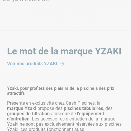
Système anti-tartre intégré
Non
Dimensions intérieures
1.40 x 1.40 x 0.65 m
Poids rempli
Un véritable spa connecté pour gagner en
Le mot de la marque
YZAKI
1005 kg
confort d'utilisation
Température max
Voir nos produits
YZAKI
La technologie s'invite à bord de ce
spa 6 places
!
40°C
Grâce à l'application dédiée, vous pouvez
contrôler
votre spa à distance
depuis n'importe quel lieu.
Type de spa
Yzaki, pour profitez des plaisirs de la piscine à des prix
Spa semi-rigide
Démarrage/arrêt, paramètrage de la température...
attractifs
Vous pouvez programmer votre prochaine séance
Présente en exclusivité chez Cash Piscines, la
spa depuis votre téléphone pour en profiter une fois
marque
Yzaki
propose des
piscines tubulaires
, des
rendu chez vous.
groupes de filtration
ainsi que de
l’équipement
d’entretien
. Les accessoires d’entretien de la marque
Yzaki ne sont pas exclusivement réservées aux piscines
Yzaki, ces produits fonctionnent auss...