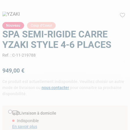
9
.
skimmer
10
.
ph moins
Nouveau
Coup d'Coeur
SPA SEMI-RIGIDE CARRE
YZAKI STYLE 4-6 PLACES
Ref.
:
C-11-219788
949
,
00
€
Ce produit est actuellement indisponible. Veuillez choisir un autre
mode de livraison ou
nous contacter
pour connaitre sa prochaine
disponibilité.
Livraison à domicile
Indisponible
En savoir plus