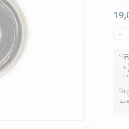
lore choc
19
,
－
En 
Choi
u
maga