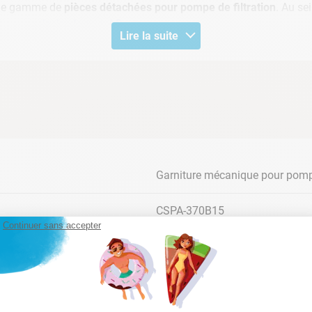
arge gamme de
pièces détachées pour pompe de filtration
. Au se
e pour piscine hors-sol Dexton
.
Lire la suite
Garniture mécanique pour pompe
CSPA-370B15
Continuer sans accepter
MODELE
REF CASH PISCINES
Gris
Pompe piscine hors-sol Dexton 0.5cv
C-11-002030
Voir tableau de compatibilité