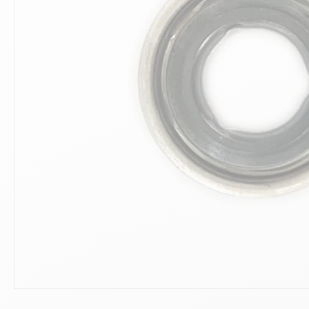
10
.
ch