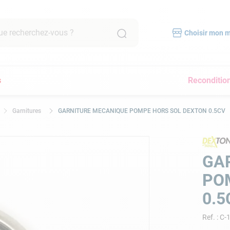
recherchez-vous ?
Choisir mon 
RCHES FRÉQUENTES
s
Reconditio
mpe filtration piscine
scine hors sol
Garnitures
GARNITURE MECANIQUE POMPE HORS SOL DEXTON 0.5CV
bot piscine
pirateur
lore
GA
yau
PO
a
0.5
pirateur piscine
Ref.
:
C-
immer