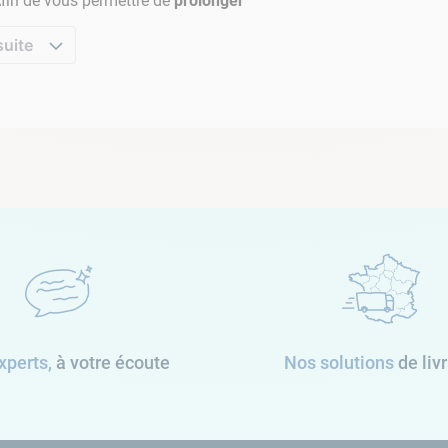
Afin de vous permettre de
prolonger
suite
xperts,
à votre écoute
Nos solutions
de liv