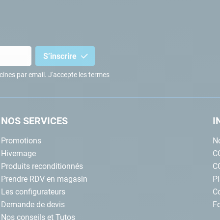
S’inscrire
iscines par email. J'accepte les termes
NOS SERVICES
I
Promotions
No
Hivernage
C
Produits reconditionnés
C
Prendre RDV en magasin
Pl
Les configurateurs
C
Demande de devis
Fo
Nos conseils et Tutos