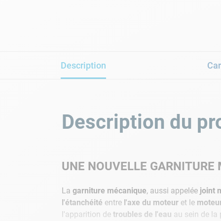
Description
Car
Description du pr
UNE NOUVELLE GARNITURE 
La
garniture mécanique
, aussi appelée
joint
l'étanchéité
entre
l'axe du moteur
et le
moteur
l'apparition de
troubles de l'eau
au sein de la 