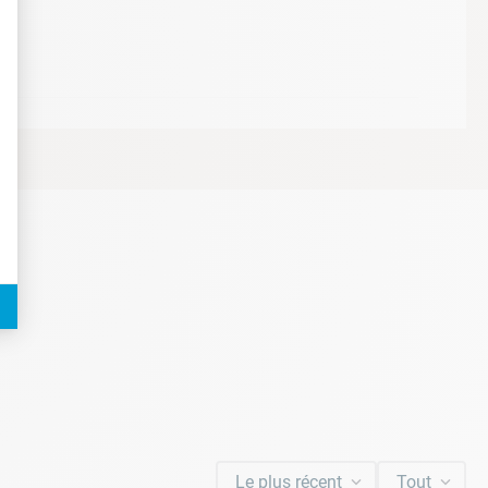
t : Personnalisez vos Options
Le plus récent
Tout