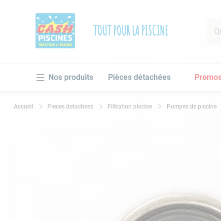
Que 
TOUT POUR LA PISCINE
RECHE
Pièces détachées
Promo
1
.
po
2
.
pi
Pieces detachees
Filtration piscine
Pompes de piscine
3
.
ro
4
.
as
5
.
ch
6
.
tu
7
.
sp
8
.
as
9
.
sk