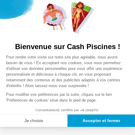
3
Lire la suite
Poids des colis
0,15 Kg
Notre satisfaction, la votre
Bienvenue sur Cash Piscines !
Avis clients
Plateforme de Gestion du Consentem
Pour rendre votre visite sur notre site plus agréable, nous avons
Axeptio consent
besoin de vous ! En acceptant nos cookies, vous nous permettez
Chargement de la synthèse…
d'utiliser vos données personnelles pour vous offrir une expérience
personnalisée et délicieuse à chaque clic en vous proposant
notamment des contenus et des publicités adaptés à vos centres
Veuillez vous connecter pour écrire un avis.
d'intérêts ! Alors laissez-nous vous surprendre !
Pour modifier vos préférences par la suite, cliquez sur le lien
Le plus récent
Tout
'Préférences de cookies' situé dans le pied de page.
Consentements certifiés par
Chargement des avis…
Je choisis
Accepter et fermer