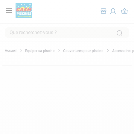
Que recherchez-vous ?
RECHERCHES FRÉQUENTES
Equiper sa piscine
Couvertures pour piscine
Accessoires p
1
.
pompe filtration piscine
2
.
piscine hors sol
3
.
robot piscine
4
.
aspirateur
5
.
chlore
6
.
tuyau
7
.
spa
8
.
skimmer