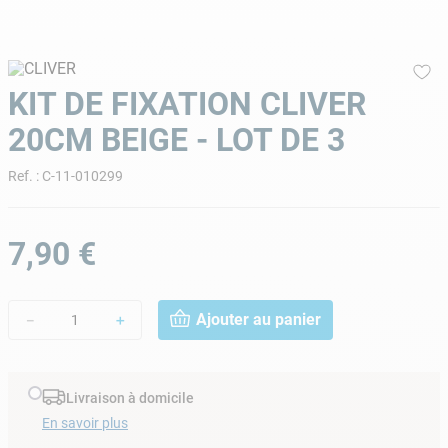
9
.
aspirateur piscine
10
.
piscine tubulaire
KIT DE FIXATION CLIVER
20CM BEIGE - LOT DE 3
Ref.
:
C-11-010299
7
,
90
€
Ajouter au panier
－
＋
Livraison à domicile
En savoir plus