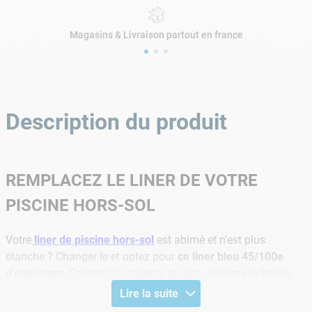
Magasins & Livraison partout en france
Description du produit
REMPLACEZ LE LINER DE VOTRE
PISCINE HORS-SOL
Votre
liner de piscine hors-sol
est abimé et n’est plus
étanche ? Changer le et optez pour
ce liner bleu 45/100e
d'épaisseur
. Ce liner d'excellente qualité assurera la bonne
étanchéité de votre piscine ainsi qu'une résistance aux UV et
Lire la suite
aux chocs. Spécialement conçu pour les piscines ovales de