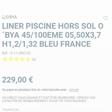
9
.
skimmer
10
.
chlore choc
LINER PISCINE HORS SOL O
´BYA 45/100EME 05,50X3,7
H1,2/1,32 BLEU FRANCE
Ref.
:
C-11-000122
★
★
★
★
★
(
6
)
229
,
00
€
Ou payer en plusieurs fois en carte bancaire avec
simuler
UN CRÉDIT VOUS ENGAGE ET DOIT ÊTRE REMBOURSÉ. VÉRIFIEZ VOS
CAPACITÉS DE REMBOURSEMENT AVANT DE VOUS ENGAGER.
Couleur(s)