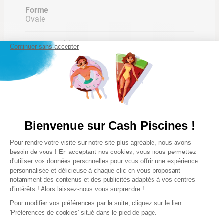
• Type d'accrochage: Overlap
Forme
Ovale
Remarque(s)
Continuer sans accepter
N°SERIE : A relever sur le liner ou sur le carton
avant installation en cas de demande SAV
LES CONSEILS CASH PISCINES
Garantie(s)
Découvrez nos conseils de spécialistes
2 ans
• Quand et comment remplacer le liner de sa piscine ?
Lire la suite
Précision(s)
Bienvenue sur Cash Piscines !
Non compatible avec des piscines tubulaires
• Comment choisir son liner de piscine ?
Plateforme de Gestion du Consentem
Pour rendre votre visite sur notre site plus agréable, nous avons
Axeptio consent
besoin de vous ! En acceptant nos cookies, vous nous permettez
d'utiliser vos données personnelles pour vous offrir une expérience
––
personnalisée et délicieuse à chaque clic en vous proposant
Notre satisfaction, la votre
notamment des contenus et des publicités adaptés à vos centres
Poids des colis
d'intérêts ! Alors laissez-nous vous surprendre !
17,69 Kg
Avis clients
Pour modifier vos préférences par la suite, cliquez sur le lien
'Préférences de cookies' situé dans le pied de page.