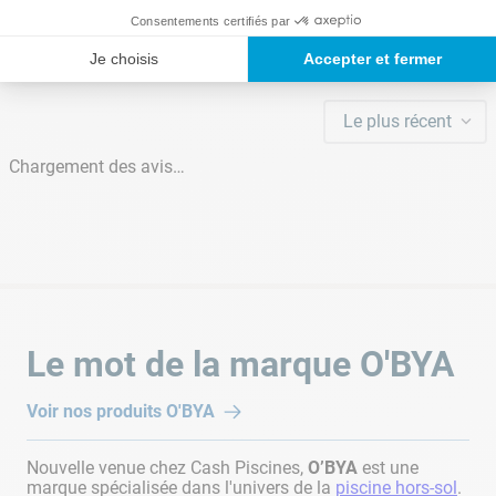
Chargement de la synthèse…
Consentements certifiés par
Veuillez vous connecter pour écrire un avis.
Je choisis
Accepter et fermer
Le plus récent
Chargement des avis…
Le mot de la marque
O'BYA
Voir nos produits
O'BYA
Nouvelle venue chez Cash Piscines,
O’BYA
est une
marque spécialisée dans l'univers de la
piscine hors-sol
.