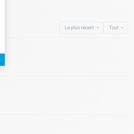
Le plus récent
Tout
eil.
ne bandelette.
ne.