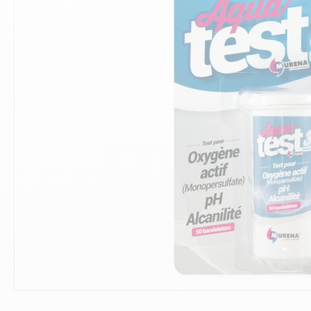
10
.
ch