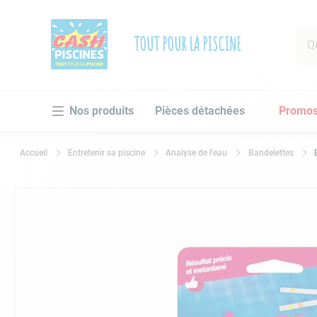
Que 
TOUT POUR LA PISCINE
RECHE
Pièces détachées
Promo
1
.
po
2
.
pi
Entretenir sa piscine
Analyse de l'eau
Bandelettes
3
.
ro
4
.
as
5
.
ch
6
.
tu
7
.
sp
8
.
as
9
.
sk