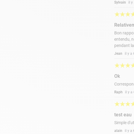
Sylvain
il 
★
★
★
Relative
Bon rappor
entendu, n
pendant la
Jean
il y 
★
★
★
Ok
Correspon
Raph
il y 
★
★
★
test eau
Simple d'ut
alain
il y 