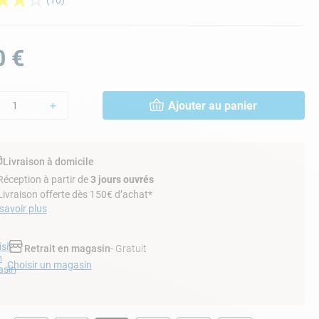
★
★
☆
(
10
)
0
€
Ajouter au panier
＋
Livraison à domicile
Réception à partir de
3 jours ouvrés
Livraison offerte dès 150€ d’achat*
savoir plus
sir
Retrait en magasin
- Gratuit
n
Choisir un magasin
sin