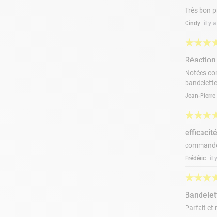
Très bon p
Cindy
il y 
★
★
★
Réaction
Notées com
bandelette 
Jean-Pierre
★
★
★
efficacit
commandé l
Frédéric
il
★
★
★
Bandelet
Parfait et 