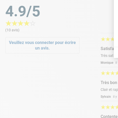
4.9/5
NOS CONSEILS
★
★
★
★
☆
•
Pour une meilleure protection, effectuez l’an
(10 avis)
•
Conservez les bandelettes à l’intérieur, éloig
★
★
★
Veuillez vous connecter pour écrire
un avis.
•
Evitez de mettre les doigts humides dans le f
Satisfait
Très satisf
•
Dans les piscines et les spas, immergez la 
Monique
i
•
Entrez vos mesures
ici
et profitez de recomma
★
★
★
Très bon
Clair et r
Sylvain
il 
★
★
★
Contente