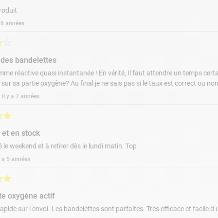
roduit
a 6 années
★
☆
 des bandelettes
me réactive quasi instantanée ! En vérité, Il faut attendre un temps cer
sur sa partie oxygène? Au final je ne sais pas si le taux est correct ou no
il y a 7 années
★
★
é et en stock
e weekend et à retirer dès le lundi matin. Top
 y a 5 années
★
★
te oxygène actif
rapide sur l envoi. Les bandelettes sont parfaites. Très efficace et facile d u