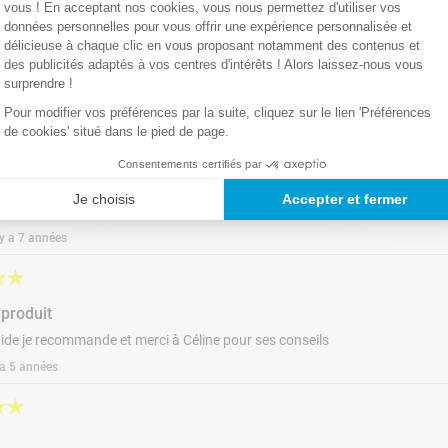
vous ! En acceptant nos cookies, vous nous permettez d'utiliser vos
données personnelles pour vous offrir une expérience personnalisée et
délicieuse à chaque clic en vous proposant notamment des contenus et
des publicités adaptés à vos centres d'intérêts ! Alors laissez-nous vous
surprendre !
alyse deux fois par semaine.
Pour modifier vos préférences par la suite, cliquez sur le lien 'Préférences
de cookies' situé dans le pied de page.
nées de toute source de températures élevées et des rayons du sol
★
★
Consentements certifiés par
lacon et fermez bien le bouchon tout de suite après avoir pris u
Je choisis
Accepter et fermer
ait des banderlettes qui sont fiables
bandelette d’analyse à une profondeur de 15 cm.
l y a 7 années
ndations personnalisées pour l'entretien de l'eau de votre pisci
★
★
 produit
apide je recommande et merci à Céline pour ses conseils
y a 5 années
★
★