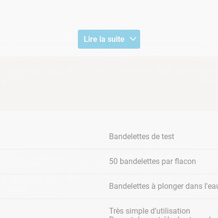
Lire la suite
f, pH et Alcalinité.
 bandelette d’analyse avec précaution.
Bandelettes de test
 sortez-la les zones réactives vers le haut.
50 bandelettes par flacon
Bandelettes à plonger dans l'ea
Très simple d’utilisation