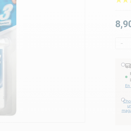
★
★
lore choc
8
,
9
－
En 
Choi
u
maga