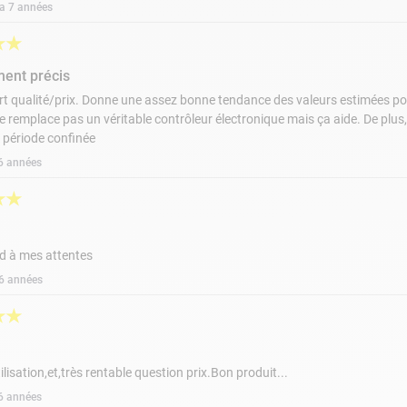
y a 7 années
★
★
ment précis
t qualité/prix. Donne une assez bonne tendance des valeurs estimées pour l
e remplace pas un véritable contrôleur électronique mais ça aide. De plu
 période confinée
a 6 années
★
★
d à mes attentes
a 6 années
★
★
ilisation,et,très rentable question prix.Bon produit...
a 6 années