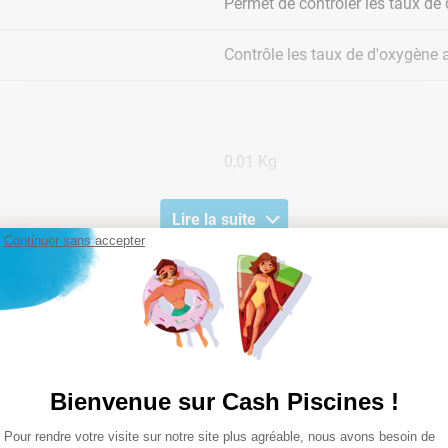
Permet de contrôler les taux de d
Contrôle les taux de d'oxygène ac
0,01 Kg
Lire la suite
Continuer sans accepter
Bienvenue sur Cash Piscines !
Plateforme de Gestion du Consentemen
Pour rendre votre visite sur notre site plus agréable, nous avons besoin de
Axeptio consent