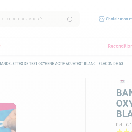
recherchez-vous ?
Choisir mon 
RCHES FRÉQUENTES
s
Reconditio
mpe filtration piscine
scine hors sol
BANDELETTES DE TEST OXYGENE ACTIF AQUATEST BLANC - FLACON DE 50
bot piscine
pirateur
lore
BA
yau
OX
a
BLA
pirateur piscine
Ref.
:
C-
immer