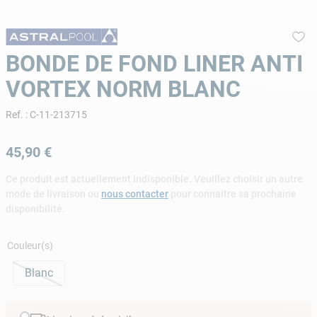
9
.
aspirateur piscine
10
.
chlore choc
BONDE DE FOND LINER ANTI
VORTEX NORM BLANC
Ref.
:
C-11-213715
45
,
90
€
Ce produit est actuellement indisponible. Veuillez choisir un autre
mode de livraison ou
nous contacter
pour connaitre sa prochaine
disponibilité.
Couleur(s)
Blanc