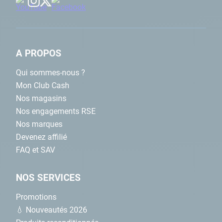
Étape 1
: déterminez la zone à coller et poncez légèrement
cette zone à l'aide d'une bande abrasive pour favoriser
l'adhérence de la colle.
Étape 2
: appliquez du décapant pour enlever toutes les
A PROPOS
saletés se trouvant sur le PVC.
Qui sommes-nous ?
Étape 3
: appliquez la colle PVC, puis placez votre raccord
Mon Club Cash
Nos magasins
Nos engagements RSE
Nos marques
Devenez affilié
FAQ et SAV
NOS SERVICES
Promotions
💧 Nouveautés 2026