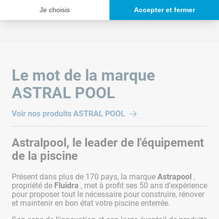
piscine
1
2
1
1
Poids des colis
Je choisis
Accepter et fermer
6x3 m
1,3 Kg
Pour une
piscine
2
2
1
1
8x4 m
Pour une
Le mot de la marque
piscine
2
3
1
1
10x5m
ASTRAL POOL
*Ce tableau est présent à titre indicatif et vous propose une
Voir nos produits
ASTRAL POOL
configuration type. Il ne s'agit pas de la seule solution pour
raccorder vos pièces à sceller. Pour plus d'information,
Astralpool, le leader de l'équipement
renseignez-vous auprès de l'un de nos experts en magasin.
de la piscine
LE POSITIONNEMENT DES PIÈCES À SCELLER
Présent dans plus de 170 pays, la marque
Astrapool
,
DANS UNE PISCINE
propriété de
Fluidra
, met à profit ses 50 ans d'expérience
pour proposer tout le nécessaire pour construire, rénover
et maintenir en bon état votre piscine enterrée.