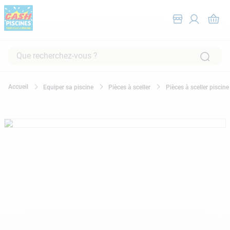
Que recherchez-vous ?
RECHERCHES FRÉQUENTES
Equiper sa piscine
Pièces à sceller
Pièces à sceller piscine
1
.
pompe filtration piscine
2
.
piscine hors sol
3
.
robot piscine
4
.
aspirateur
5
.
chlore
6
.
tuyau
7
.
spa
8
.
skimmer