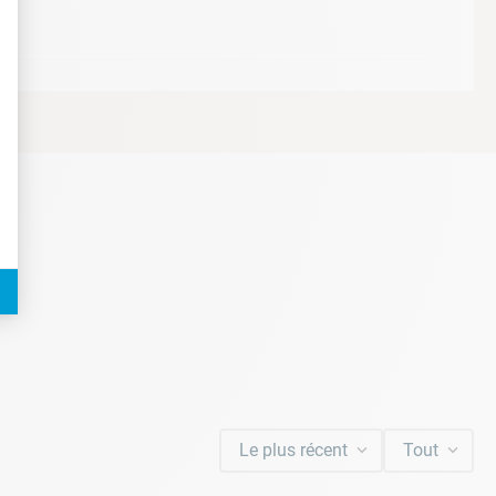
t : Personnalisez vos Options
Le plus récent
Tout