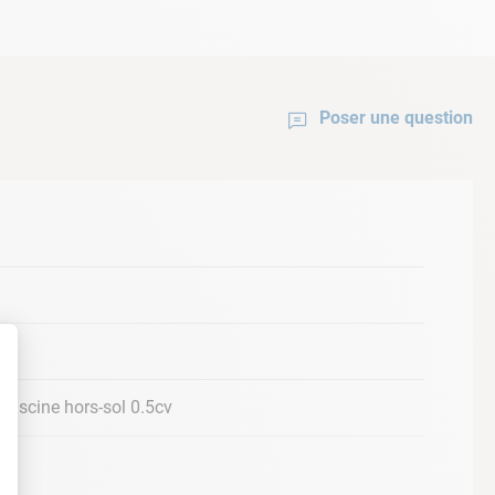
r piscine hors-sol de Dexton
.
Poser une question
piscine hors-sol 0.5cv