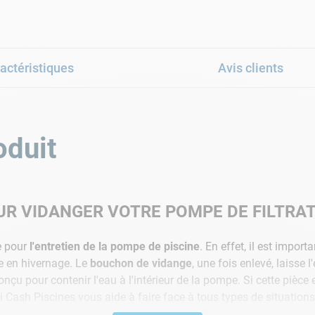
actéristiques
Avis clients
oduit
UR VIDANGER VOTRE POMPE DE FILTRA
e pour
l'entretien de la pompe de piscine
. En effet, il est import
e en hivernage. Le
bouchon de vidange
, une fois enlevé, laisse
onçu pour contenir l'eau à l'intérieur de la pompe. Si cette pi
oi Cash Piscines vous aide à faire face à tous types de situatio
ar conséquent, vous pouvez commander dès maintenant la piè