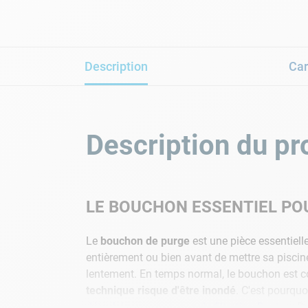
Description
Car
Description du pr
LE BOUCHON ESSENTIEL PO
Le
bouchon de purge
est une pièce essentiell
entièrement ou bien avant de mettre sa piscin
lentement. En temps normal, le bouchon est c
technique risque d'être inondé
. C'est pourqu
détachées pour pompe de filtration Dexton
. P