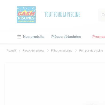
Que 
TOUT POUR LA PISCINE
RECHE
Pièces détachées
Promo
1
.
po
2
.
pi
Pieces detachees
Filtration piscine
Pompes de piscine
3
.
ro
4
.
as
5
.
ch
6
.
tu
7
.
sp
8
.
as
9
.
sk