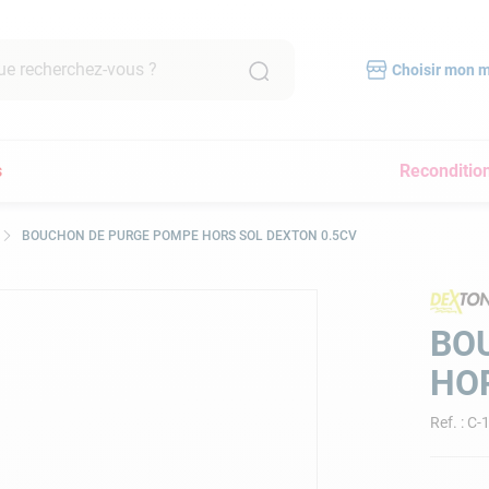
recherchez-vous ?
Choisir mon 
RCHES FRÉQUENTES
s
Reconditio
mpe filtration piscine
scine hors sol
BOUCHON DE PURGE POMPE HORS SOL DEXTON 0.5CV
bot piscine
pirateur
lore
BO
yau
HOR
a
Ref.
:
C-
pirateur piscine
immer