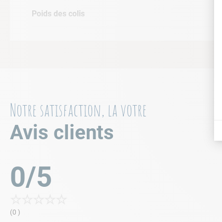
Poids des colis
Notre satisfaction, la votre
Avis clients
0/5
☆
☆
☆
☆
☆
(0 )