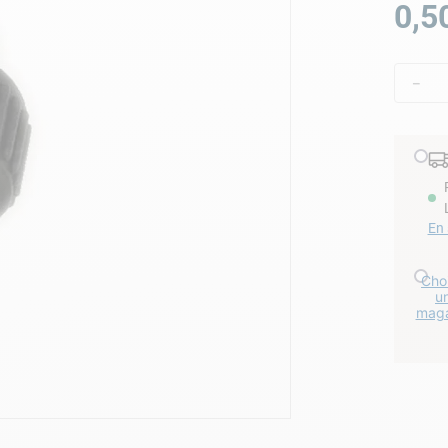
0
,
5
lore choc
－
En 
Choi
u
maga