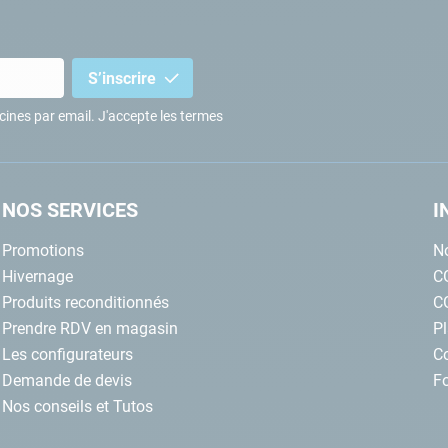
S’inscrire
iscines par email. J'accepte les termes
NOS SERVICES
I
Promotions
No
Hivernage
C
Produits reconditionnés
C
Prendre RDV en magasin
Pl
Les configurateurs
C
Demande de devis
Fo
Nos conseils et Tutos