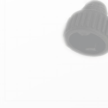
10
.
ch