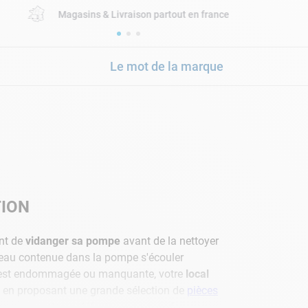
Magasins & Livraison partout en france
Le mot de la marque
TION
ant de
vidanger sa pompe
avant de la nettoyer
 l'eau contenue dans la pompe s'écouler
èce est endommagée ou manquante, votre
local
ns en proposant une grande sélection de
pièces
ce manquante ou défectueuse pour
réparer