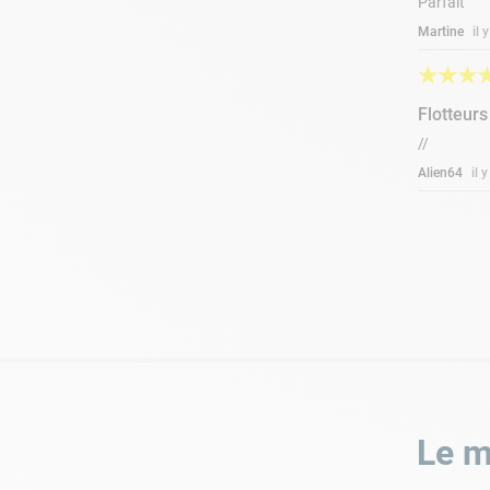
Parfait
Martine
il 
★
★
★
Flotteurs
//
Alien64
il 
Le m