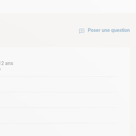
Poser une question
st primordiale même avec les accessoires de
12 ans
s