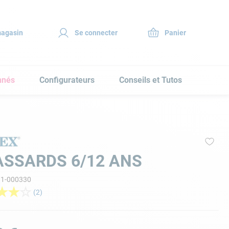
magasin
Se connecter
nnés
Configurateurs
Conseils et Tutos
ASSARDS 6/12 ANS
11-000330
★
★
☆
(
2
)