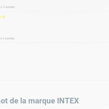
y a 5 années
★
★
y a 5 années
ot de la marque
INTEX