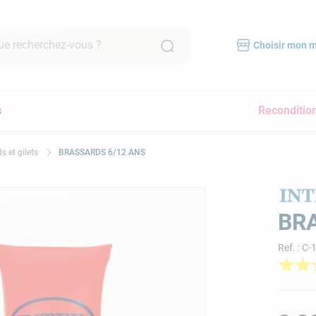
recherchez-vous ?
Choisir mon 
RCHES FRÉQUENTES
s
Reconditio
mpe filtration piscine
scine hors sol
s et gilets
BRASSARDS 6/12 ANS
bot piscine
pirateur
lore
BR
yau
Ref.
:
C-
a
★
★
pirateur piscine
immer