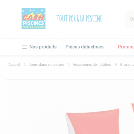
Que 
TOUT POUR LA PISCINE
RECHE
Pièces détachées
Promo
1
.
po
2
.
pi
Jouer dans sa piscine
Accessoires de natation
Brassard
3
.
ro
4
.
as
5
.
ch
6
.
tu
7
.
sp
8
.
as
9
.
sk