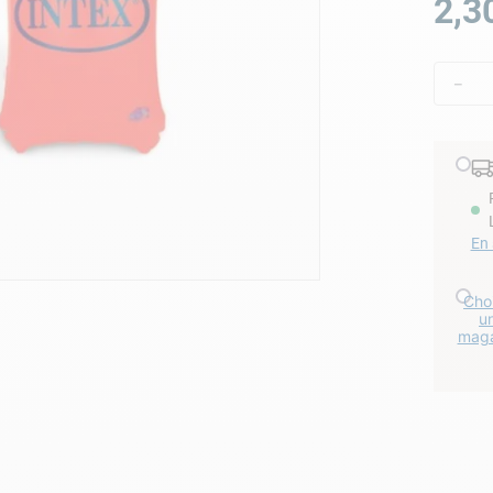
2
,
3
lore choc
－
En 
Choi
u
maga