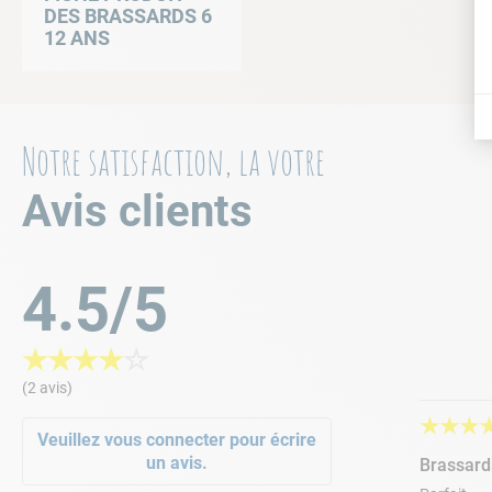
DES BRASSARDS 6
12 ANS
Notre satisfaction, la votre
Avis clients
4.5/5
★
★
★
★
☆
(2 avis)
★
★
★
Veuillez vous connecter pour écrire
un avis.
Brassard