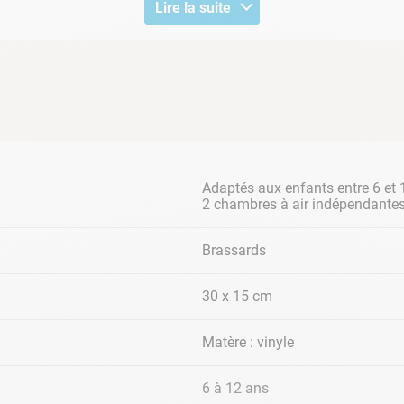
Lire la suite
spensable lorsque la piscine est accessible, votre vigilance e
Adaptés aux enfants entre 6 et 
2 chambres à air indépendante
Brassards
30 x 15 cm
Matère : vinyle
6 à 12 ans