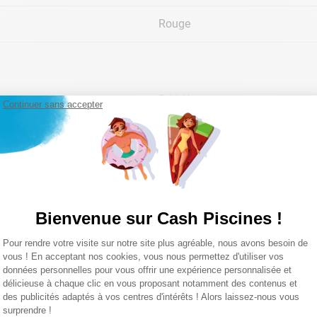
Rouge
0,11 Kg
Continuer sans accepter
Lire la suite
Bienvenue sur Cash Piscines !
Plateforme de Gestion du Consentemen
Pour rendre votre visite sur notre site plus agréable, nous avons besoin de
Axeptio consent
vous ! En acceptant nos cookies, vous nous permettez d'utiliser vos
données personnelles pour vous offrir une expérience personnalisée et
délicieuse à chaque clic en vous proposant notamment des contenus et
des publicités adaptés à vos centres d'intérêts ! Alors laissez-nous vous
surprendre !