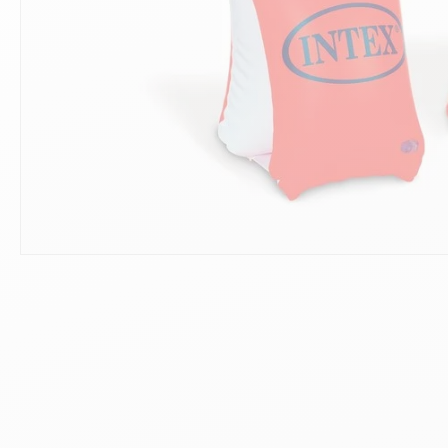
10
.
ch