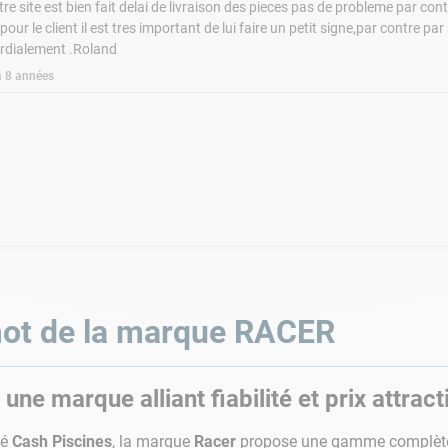
tre site est bien fait delai de livraison des pieces pas de probleme par c
our le client il est tres important de lui faire un petit signe,par contre par 
ordialement .Roland
 a 8 années
ot de la marque
RACER
 une marque alliant fiabilité et prix attract
té
Cash Piscines
, la marque
Racer
propose une gamme complè