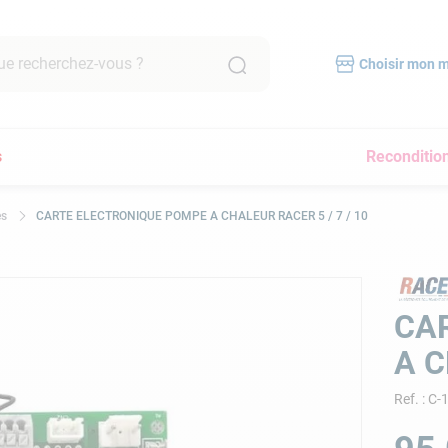
recherchez-vous ?
Choisir mon 
RCHES FRÉQUENTES
s
Reconditio
mpe filtration piscine
scine hors sol
es
CARTE ELECTRONIQUE POMPE A CHALEUR RACER 5 / 7 / 10
bot piscine
pirateur
lore
CA
yau
A C
a
Ref.
:
C-
immer
pirateur piscine