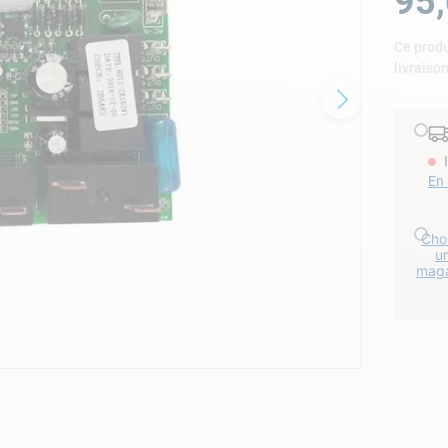
95
,
lore choc
Ce produ
livraiso
En 
Choi
u
maga