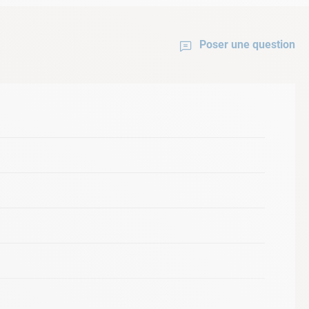
Poser une question
E A CHALEUR RACER HORIZONTALE
10kw
Ref :
C-11-041105