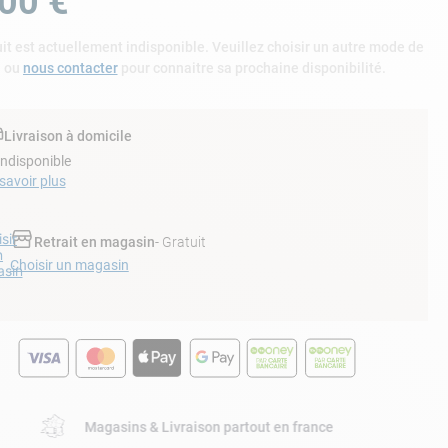
00
€
it est actuellement indisponible. Veuillez choisir un autre mode de
n ou
nous contacter
pour connaitre sa prochaine disponibilité.
Livraison à domicile
Indisponible
savoir plus
sir
Retrait en magasin
- Gratuit
n
Choisir un magasin
sin
Magasins & Livraison partout en france