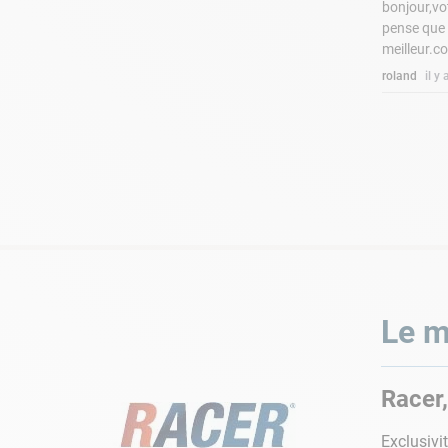
bonjour,vo
pense que p
meilleur.c
roland
il y
Le m
Racer,
Exclusivi