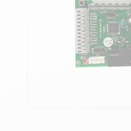
10
.
ch