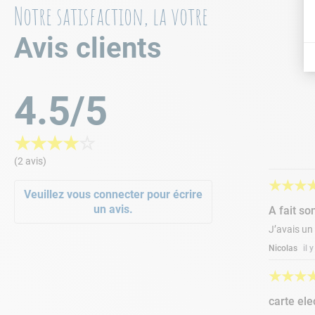
Notre satisfaction, la votre
Avis clients
4.5/5
★
★
★
★
☆
(2 avis)
★
★
★
Veuillez vous connecter pour écrire
un avis.
A fait son
J’avais un
Nicolas
il 
★
★
★
carte ele