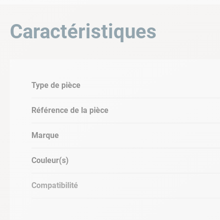
Coloris : multicolore
Compatibilité : voir tableau ci-dessous
Caractéristiques
TABLEAU DE COMPATIBILITÉ PRODU
Type de pièce
POMPE A CHALEUR RACER HORIZO
05kw
Référence de la pièce
Ref :
C-11-041103
Marque
Couleur(s)
Compatibilité