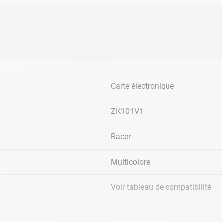
IT
Carte électronique
NTALE
POMPE A CHALEUR RACER HORIZONTALE
POMP
07kw
ZK101V1
Ref :
C-11-041104
Racer
Multicolore
Voir tableau de compatibilité