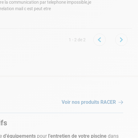
ontre la communication par telephone impossible,je
relation mail c est peut etre
1 - 2
de
2
Voir nos produits
RACER
ifs
te
d’équipements
pour
l’entretien de votre piscine
dans