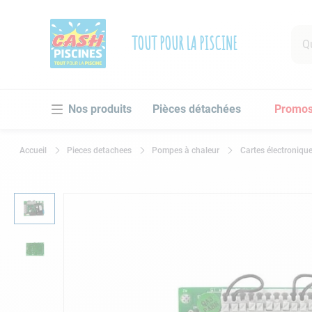
Que 
TOUT POUR LA PISCINE
RECHE
Pièces détachées
Promo
1
.
po
2
.
pi
Pieces detachees
Pompes à chaleur
Cartes électroniqu
3
.
ro
4
.
as
5
.
ch
6
.
tu
7
.
sp
8
.
sk
9
.
as