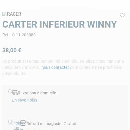
9
.
aspirateur piscine
10
.
chlore choc
CARTER INFERIEUR WINNY
Ref.
:
C-11-208080
38
,
00
€
Ce produit est actuellement indisponible. Veuillez choisir un autre
mode de livraison ou
nous contacter
pour connaitre sa prochaine
disponibilité.
Livraison à domicile
En savoir plus
Choisir
Retrait en magasin
- Gratuit
un