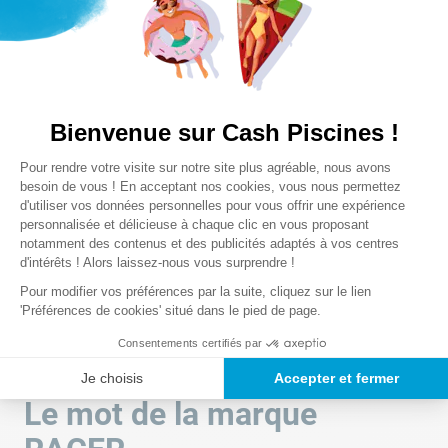
Notre satisfaction, la votre
Avis clients
Chargement de la synthèse…
Bienvenue sur Cash Piscines !
Veuillez vous connecter pour écrire un avis.
Plateforme de Gestion du Consentem
Pour rendre votre visite sur notre site plus agréable, nous avons
Axeptio consent
besoin de vous ! En acceptant nos cookies, vous nous permettez
Le plus récent
d'utiliser vos données personnelles pour vous offrir une expérience
personnalisée et délicieuse à chaque clic en vous proposant
Chargement des avis…
notamment des contenus et des publicités adaptés à vos centres
d'intérêts ! Alors laissez-nous vous surprendre !
Pour modifier vos préférences par la suite, cliquez sur le lien
'Préférences de cookies' situé dans le pied de page.
Consentements certifiés par
Je choisis
Accepter et fermer
Le mot de la marque