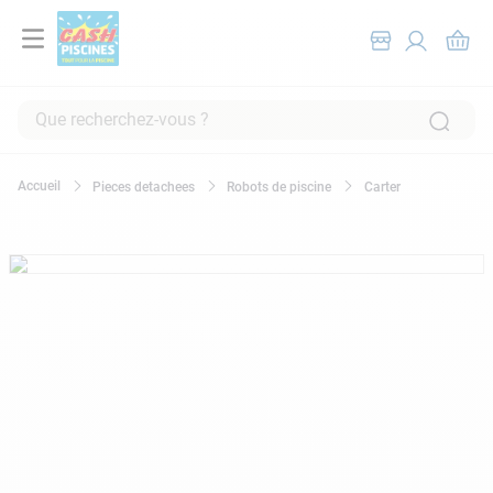
Que recherchez-vous ?
RECHERCHES FRÉQUENTES
Pieces detachees
Robots de piscine
Carter
1
.
pompe filtration piscine
2
.
piscine hors sol
3
.
robot piscine
4
.
aspirateur
5
.
chlore
6
.
tuyau
7
.
spa
8
.
skimmer