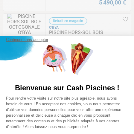
5
490
,
00
€
Retrait en magasin
O'BYA
PISCINE HORS-SOL BOIS
OCTOGONALE O'BYA MICHIGAN
Continuer sans accepter
VERSION LUXE - 4,98 x 2,98 x 1,17M
Comparer
3
400
,
00
€
Bienvenue sur Cash Piscines !
Retrait en magasin
O'BYA
Plateforme de Gestion du Consentem
Pour rendre votre visite sur notre site plus agréable, nous avons
PISCINE HORS-SOL BOIS
Axeptio consent
besoin de vous ! En acceptant nos cookies, vous nous permettez
OCTOGONALE O'BYA DAKOTA -
Ø5,37 x 1,29M
d'utiliser vos données personnelles pour vous offrir une expérience
personnalisée et délicieuse à chaque clic en vous proposant
notamment des contenus et des publicités adaptés à vos centres
Comparer
d'intérêts ! Alors laissez-nous vous surprendre !