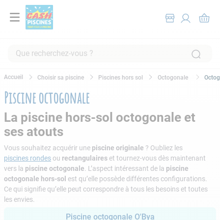
Que recherchez-vous ?
RECHERCHES FRÉQUENTES
Choisir sa piscine
Piscines hors sol
Octogonale
Octog
1
.
pompe filtration piscine
Piscine octogonale
2
.
piscine hors sol
La piscine hors-sol octogonale et
3
.
robot piscine
ses atouts
4
.
aspirateur
Vous souhaitez acquérir une
piscine originale
? Oubliez les
5
.
chlore
piscines rondes
ou
rectangulaires
et tournez-vous dès maintenant
vers la
piscine octogonale
. L’aspect intéressant de la
piscine
6
.
tuyau
octogonale hors-sol
est qu’elle possède différentes configurations.
Ce qui signifie qu’elle peut correspondre à tous les besoins et toutes
7
.
aspirateur piscine
les envies.
8
.
spa
Piscine octogonale O'Bya