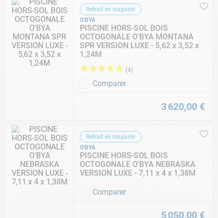
Retrait en magasin
O'BYA
PISCINE HORS-SOL BOIS
OCTOGONALE O'BYA MONTANA
SPR VERSION LUXE - 5,62 x 3,52 x
1,24M
★
★
★
★
★
(
4
)
Comparer
3
620
,
00
€
Retrait en magasin
O'BYA
PISCINE HORS-SOL BOIS
OCTOGONALE O'BYA NEBRASKA
VERSION LUXE - 7,11 x 4 x 1,38M
Comparer
5
050
,
00
€