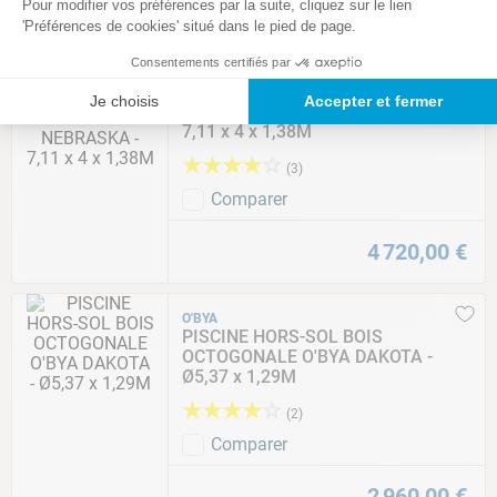
3
180
,
00
€
Pour modifier vos préférences par la suite, cliquez sur le lien
'Préférences de cookies' situé dans le pied de page.
Consentements certifiés par
O'BYA
PISCINE HORS-SOL BOIS
Je choisis
Accepter et fermer
OCTOGONALE O'BYA NEBRASKA -
7,11 x 4 x 1,38M
★
★
★
★
☆
(
3
)
Comparer
4
720
,
00
€
O'BYA
PISCINE HORS-SOL BOIS
OCTOGONALE O'BYA DAKOTA -
Ø5,37 x 1,29M
★
★
★
★
☆
(
2
)
Comparer
2
960
,
00
€