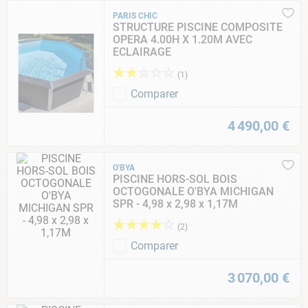
PARIS CHIC
STRUCTURE PISCINE COMPOSITE
OPERA 4.00H X 1.20M AVEC
ECLAIRAGE
★
★
☆
☆
☆
(
1
)
Comparer
4
490
,
00
€
O'BYA
PISCINE HORS-SOL BOIS
OCTOGONALE O'BYA MICHIGAN
SPR - 4,98 x 2,98 x 1,17M
★
★
★
★
☆
(
2
)
Comparer
3
070
,
00
€