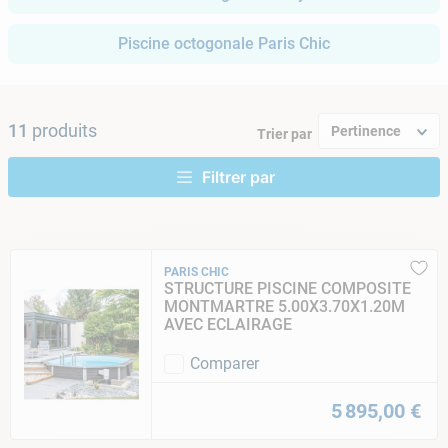
9
.
skimmer
Piscine octogonale Paris Chic
10
.
ph moins
11
produits
Pertinence
Trier par
PARIS CHIC
STRUCTURE PISCINE COMPOSITE
MONTMARTRE 5.00X3.70X1.20M
AVEC ECLAIRAGE
Comparer
5
895
,
00
€