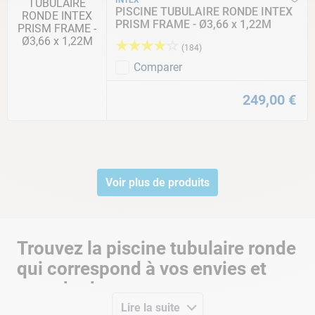
INTEX
PISCINE TUBULAIRE RONDE INTEX
PRISM FRAME - Ø3,66 x 1,22M
★
★
★
★
☆
(
184
)
Comparer
249
,
00
€
Voir plus de produits
Trouvez la piscine tubulaire ronde
qui correspond à vos envies et
votre budget
Lire la suite
Disposant d’un large choix de marques comme Intex,
Bestway
,