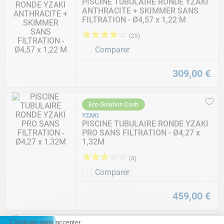
PISCINE TUBULAIRE RONDE YZAKI
ANTHRACITE + SKIMMER SANS
FILTRATION - Ø4,57 x 1,22 M
★
★
★
★
☆
(
25
)
Comparer
309
,
00
€
Eco-Solution Cash
YZAKI
PISCINE TUBULAIRE RONDE YZAKI
PRO SANS FILTRATION - Ø4,27 x
1,32M
★
★
★
☆
☆
(
4
)
Comparer
459
,
00
€
Continuer sans accepter