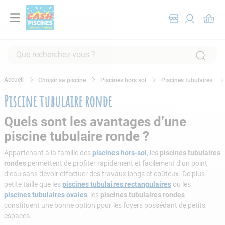
Que recherchez-vous ?
RECHERCHES FRÉQUENTES
Choisir sa piscine
Piscines hors sol
Piscines tubulaires
1
.
pompe filtration piscine
Piscine tubulaire ronde
2
.
piscine hors sol
Quels sont les avantages d’une
3
.
robot piscine
piscine tubulaire ronde ?
4
.
aspirateur
Appartenant à la famille des
piscines hors-sol
, les
piscines tubulaires
5
.
chlore
rondes
permettent de profiter rapidement et facilement d’un point
d’eau sans devoir effectuer des travaux longs et coûteux. De plus
6
.
tuyau
petite taille que les
piscines tubulaires rectangulaires
ou les
7
.
spa
piscines tubulaires ovales
, les
piscines tubulaires rondes
constituent une bonne option pour les foyers possédant de petits
8
.
aspirateur piscine
espaces.