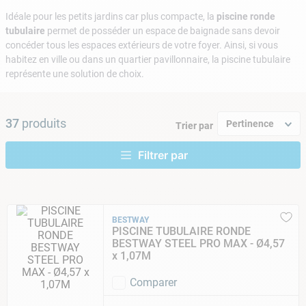
9
.
skimmer
Idéale pour les petits jardins car plus compacte, la
piscine ronde
10
.
chlore choc
tubulaire
permet de posséder un espace de baignade sans devoir
concéder tous les espaces extérieurs de votre foyer. Ainsi, si vous
habitez en ville ou dans un quartier pavillonnaire, la piscine tubulaire
représente une solution de choix.
37
produits
Pertinence
Trier par
BESTWAY
PISCINE TUBULAIRE RONDE
BESTWAY STEEL PRO MAX - Ø4,57
x 1,07M
Comparer