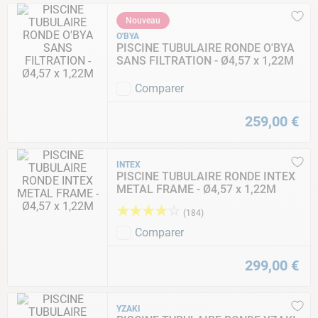
Nouveau
O'BYA
PISCINE TUBULAIRE RONDE O'BYA
SANS FILTRATION - Ø4,57 x 1,22M
Comparer
259
,
00
€
INTEX
PISCINE TUBULAIRE RONDE INTEX
METAL FRAME - Ø4,57 x 1,22M
★
★
★
★
☆
(
184
)
Comparer
299
,
00
€
YZAKI