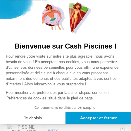
YZAKI
PISCINE TUBULAIRE RONDE YZAKI
ANTHRACITE + SKIMMER SANS
FILTRATION - Ø5,49 x 1,32 M
★
★
★
★
☆
(
17
)
Comparer
Bienvenue sur Cash Piscines !
379
,
00
€
Plateforme de Gestion du Consentem
Pour rendre votre visite sur notre site plus agréable, nous avons
Axeptio consent
besoin de vous ! En acceptant nos cookies, vous nous permettez
Nouveau
d'utiliser vos données personnelles pour vous offrir une expérience
YZAKI
personnalisée et délicieuse à chaque clic en vous proposant
PISCINE TUBULAIRE RONDE YZAKI
notamment des contenus et des publicités adaptés à vos centres
STYLE SANS FILTRATION - Ø4,57 x
d'intérêts ! Alors laissez-nous vous surprendre !
1,32M
Pour modifier vos préférences par la suite, cliquez sur le lien
'Préférences de cookies' situé dans le pied de page.
Comparer
Consentements certifiés par
529
,
00
€
Je choisis
Accepter et fermer