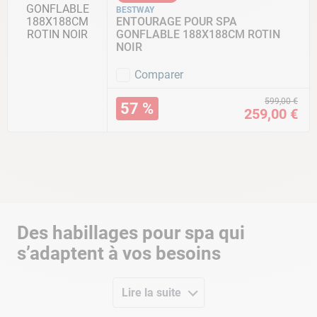
BESTWAY
ENTOURAGE POUR SPA
GONFLABLE 188X188CM ROTIN
NOIR
Comparer
599
,
00
€
57 %
259
,
00
€
Des habillages pour spa qui
s’adaptent à vos besoins
Nous avons sélectionné spécialement pour vous différents
entourages de spa
comme
Lire la suite
l’habillage bois
adapté aux jacuzzis
gonflables ronds inférieurs à 2 m de diamètre.