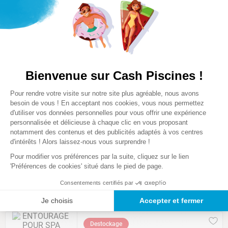
ENTOURAGE ROTIN MARRON SPA
GONFLABLE DIAM. 180CM
★
★
★
★
☆
(
11
)
Comparer
499
,
00
€
60 %
Bienvenue sur Cash Piscines !
199
,
00
€
Plateforme de Gestion du Consentem
Pour rendre votre visite sur notre site plus agréable, nous avons
Axeptio consent
besoin de vous ! En acceptant nos cookies, vous nous permettez
Destockage
d'utiliser vos données personnelles pour vous offrir une expérience
BESTWAY
personnalisée et délicieuse à chaque clic en vous proposant
ENTOURAGE ROTIN GRIS SPA
notamment des contenus et des publicités adaptés à vos centres
GONFLABLE DIAM. 180CM
d'intérêts ! Alors laissez-nous vous surprendre !
★
★
★
★
☆
(
14
)
Pour modifier vos préférences par la suite, cliquez sur le lien
Comparer
'Préférences de cookies' situé dans le pied de page.
Consentements certifiés par
499
,
00
€
60 %
199
,
00
€
Je choisis
Accepter et fermer
Destockage