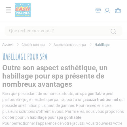
Que recherchez-vous ?
RECHERCHES FRÉQUENTES
Choisir son spa
Accessoires pour spa
Habillage
1
.
pompe filtration piscine
Habillage pour spa
2
.
piscine hors sol
Outre son aspect esthétique, un
3
.
robot piscine
habillage pour spa présente de
4
.
aspirateur
nombreux avantages
5
.
chlore
Bien que possédant de nombreux atouts, un
spa gonflable
peut
parfois être jugé inesthétique par rapport à un
jacuzzi traditionnel
qui
6
.
tuyau
possède une finition plus haut de gamme. Pour remédier à cela,
7
.
spa
plusieurs solutions s’offrent à vous. Parmi elles, nous vous proposons
d’opter pour un
habillage pour spa gonflable
.
8
.
skimmer
Pour perfectionner l’apparence de votre jacuzzi, vous trouverez votre