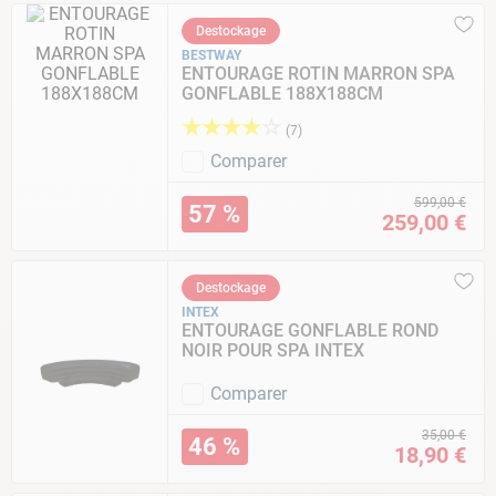
Destockage
BESTWAY
ENTOURAGE ROTIN MARRON SPA
GONFLABLE 188X188CM
★
★
★
★
☆
(
7
)
Comparer
599
,
00
€
57 %
259
,
00
€
Destockage
INTEX
ENTOURAGE GONFLABLE ROND
NOIR POUR SPA INTEX
Comparer
35
,
00
€
46 %
18
,
90
€