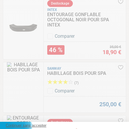
Destockage
INTEX
ENTOURAGE GONFLABLE
OCTOGONAL NOIR POUR SPA
INTEX
Comparer
35
,
00
€
46 %
18
,
90
€
SANWAY
HABILLAGE BOIS POUR SPA
★
★
★
★
☆
(
7
)
Comparer
250
,
00
€
Destockage
Continuer sans accepter
BESTWAY