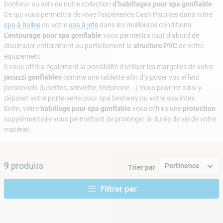
bonheur au sein de notre collection
d’habillages pour spa gonflable
.
9
.
aspirateur piscine
Ce qui vous permettra de vivre l’expérience Cash Piscines dans votre
10
.
chlore choc
spa à bulles
ou votre
spa à jets
dans les meilleures conditions.
L’entourage pour spa gonflable
vous permettra tout d’abord de
dissimuler entièrement ou partiellement la
structure PVC
de votre
équipement.
Il vous offrira également la possibilité d’utiliser les margelles de votre
jacuzzi gonflables
comme une tablette afin d’y poser vos effets
personnels (lunettes, serviette, téléphone …) Vous pourrez ainsi y
déposer votre porte-verre pour spa bestway ou votre spa intex.
Enfin, votre
habillage pour spa gonflable
vous offrira une
protection
supplémentaire vous permettant de prolonger la durée de vie de votre
matériel.
9
produits
Pertinence
Trier par