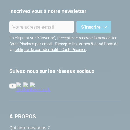
Pour vous aider à choisir un
entourage adapté à votre spa
, nos
équipes Cash Piscines vous aideront à déterminer votre besoin.
Inscrivez vous à notre newsletter
Nous répondrons à votre demande pour une meilleure protection
et un meilleur entretien de votre
spa à bulles
ou votre
spa
S’inscrire
hydrojet
. Ce qui rendra votre expérience de relaxation unique et
inoubliable.
En cliquant sur "S'inscrire", j'accepte de recevoir la newsletter
Cash Piscines par email. J'accepte les termes & conditions de
Vous souhaitez savoir si nos accessoires sont compatibles avec
la
politique de confidentialité Cash Piscines
.
votre jacuzzi, alors rendez-vous dans
l'un de nos magasins
. Nous
vous ferons également découvrir tous nos accessoires pour
équiper votre piscine.
Suivez-nous sur les réseaux sociaux
A PROPOS
Qui sommes-nous ?