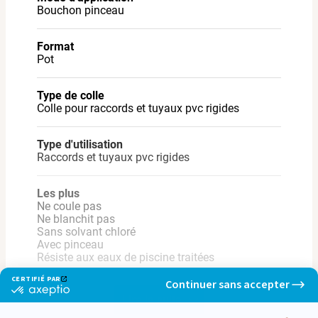
- Mise en pression : 1 heure pour les diamètres inférieurs à 90
Bouchon pinceau
mm.
Format
Pot
Type de colle
Colle pour raccords et tuyaux pvc rigides
Type d'utilisation
Raccords et tuyaux pvc rigides
Les plus
Ne coule pas
Ne blanchit pas
Sans solvant chloré
Avec pinceau
Résiste aux eaux de piscine traitées
CERTIFIÉ PAR
Continuer sans accepter
certifié
Type de produit
par
Lire la suite
Colle pvc
Axeptio