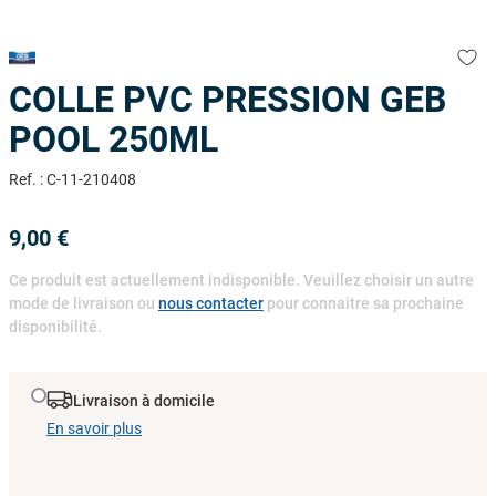
9
.
skimmer
10
.
ph moins
COLLE PVC PRESSION GEB
POOL 250ML
Ref.
:
C-11-210408
9
,
00
€
Ce produit est actuellement indisponible. Veuillez choisir un autre
mode de livraison ou
nous contacter
pour connaitre sa prochaine
disponibilité.
Livraison à domicile
En savoir plus