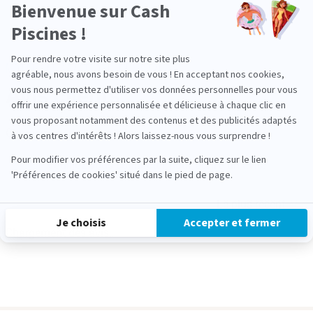
-
Bienvenue sur Cash
En
savoir
Piscines !
plus
sur
Pour rendre votre visite sur notre site plus
Axeptio
Nombre de colis
Notre satisfaction, la votre
agréable, nous avons besoin de vous ! En acceptant nos cookies,
1
Avis clients
vous nous permettez d'utiliser vos données personnelles pour vous
Axeptio consent
offrir une expérience personnalisée et délicieuse à chaque clic en
Poids des colis
vous proposant notamment des contenus et des publicités adaptés
0,2 Kg
Chargement de la synthèse…
à vos centres d'intérêts ! Alors laissez-nous vous surprendre !
Pour modifier vos préférences par la suite, cliquez sur le lien
Plateforme de Gestion du Consentement : Personnalisez vos
Veuillez vous connecter pour écrire un avis.
'Préférences de cookies' situé dans le pied de page.
Le plus récent
Je choisis
Accepter et fermer
Chargement des avis…