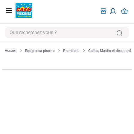
Que recherchez-vous ?
RECHERCHES FRÉQUENTES
Equiper sa piscine
Plomberie
Colles, Mastic et décapant
1
.
pompe filtration piscine
2
.
piscine hors sol
3
.
robot piscine
4
.
aspirateur
5
.
chlore
6
.
tuyau
7
.
aspirateur piscine
8
.
spa