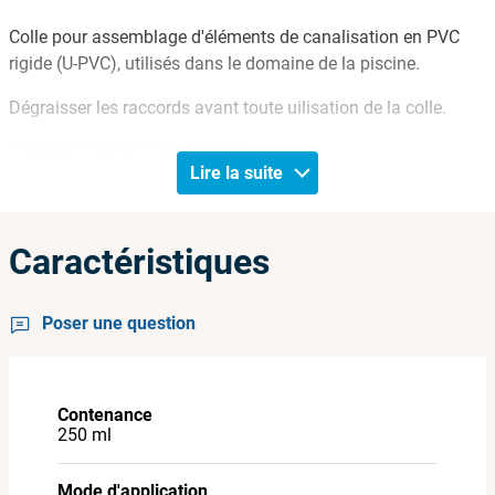
Colle pour assemblage d'éléments de canalisation en PVC
rigide (U-PVC), utilisés dans le domaine de la piscine.
Dégraisser les raccords avant toute uilisation de la colle.
INFORMATION PRODUIT
Lire la suite
- L’agitation vigoureuse du produit rend celui
-ci li quide.
- Stocker à une température comprise entre
-5°C et +35°C.
A
Caractéristiques
+20°C, la durée de conservation du produit dans son
emballage d'origine fermé est de 24 mois pour tous les
Poser une question
emballages.
- Tenue à la température : 90°C.
Contenance
- Tenue à la pression : 51,2 bars.
250 ml
- Résiste aux eaux de piscine traitées.
Mode d'application