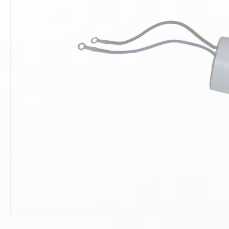
10
.
ch