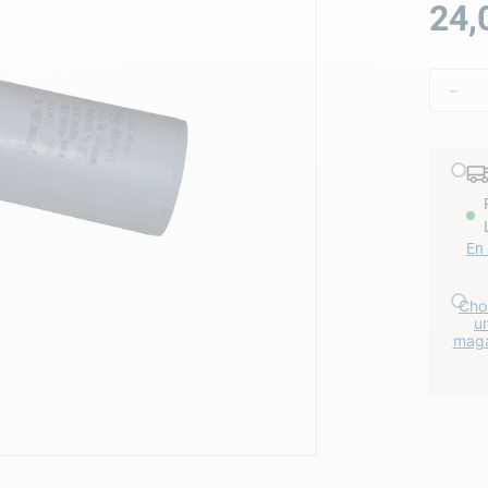
24
,
lore choc
－
En 
Choi
u
maga