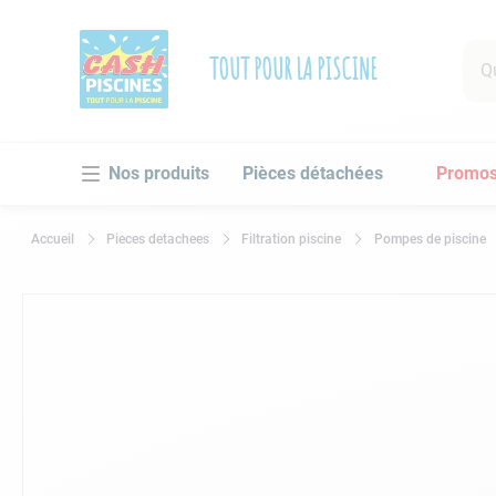
Que 
TOUT POUR LA PISCINE
RECHE
Pièces détachées
Promo
1
.
po
2
.
pi
Pieces detachees
Filtration piscine
Pompes de piscine
3
.
ro
4
.
as
5
.
ch
6
.
tu
7
.
sp
8
.
as
9
.
sk