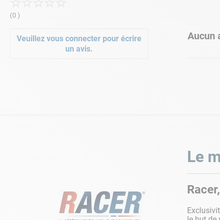
☆
☆
☆
☆
☆
(0 )
Aucun a
Veuillez vous connecter pour écrire
un avis.
Le m
Racer,
Exclusivi
le but de 