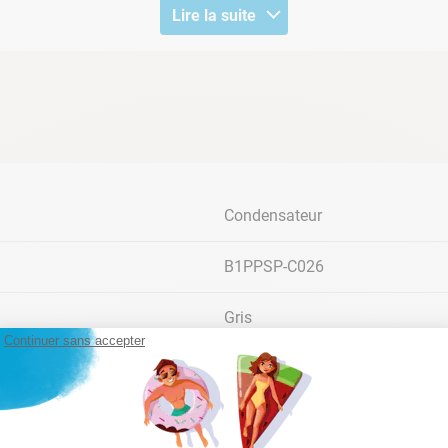
Lire la suite
1.5cv de la pompe hors-sol Racer
Condensateur
B1PPSP-C026
Gris
Continuer sans accepter
Compatible uniquement avec la 
Acier