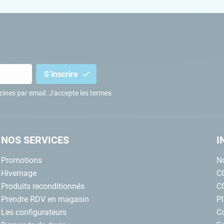
S’inscrire
iscines par email. J'accepte les termes
NOS SERVICES
I
Promotions
No
Hivernage
C
Produits reconditionnés
C
Prendre RDV en magasin
Pl
Les configurateurs
C