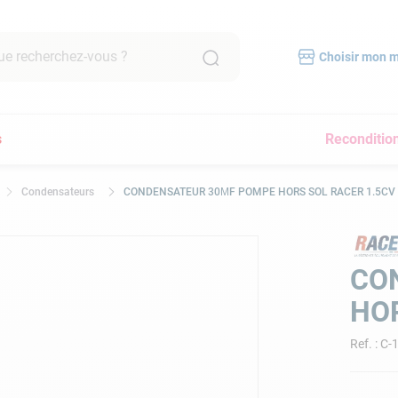
recherchez-vous ?
Choisir mon 
RCHES FRÉQUENTES
s
Reconditio
mpe filtration piscine
scine hors sol
Condensateurs
CONDENSATEUR 30ΜF POMPE HORS SOL RACER 1.5CV
bot piscine
pirateur
lore
CO
yau
HOR
a
Ref.
:
C-
pirateur piscine
immer