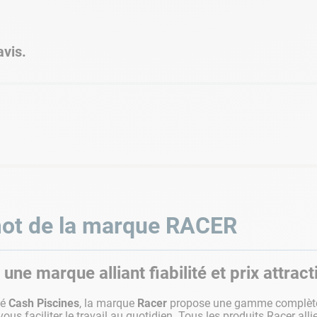
vis.
ot de la marque
RACER
 une marque alliant fiabilité et prix attract
té
Cash Piscines
, la marque
Racer
propose une gamme complè
vous faciliter le travail au quotidien. Tous les produits Racer all