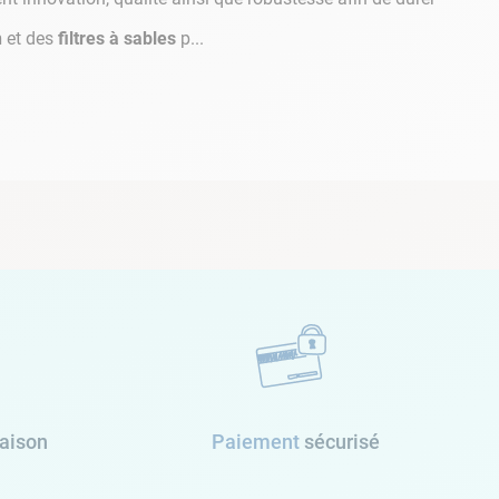
n
et des
filtres à sables
p...
raison
Paiement
sécurisé