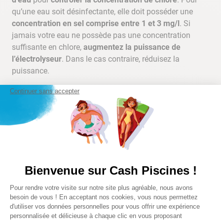
qu’une eau soit désinfectante, elle doit posséder une
concentration en sel comprise entre 1 et 3 mg/l
. Si
jamais votre eau ne possède pas une concentration
suffisante en chlore,
augmentez la puissance de
l’électrolyseur
. Dans le cas contraire, réduisez la
puissance.
Continuer sans accepter
4. Surveillance continue et ajustements
Surveillez régulièrement les paramètres de l’eau
comme le pH, la concentration en chlore, l’alcalinité ainsi
que le taux de sel pour continuer à profiter d’une eau
parfaite pour la baignade. Il est conseillé de
réaliser 2
analyses d’eau par semaine
en saison pour prévenir
Bienvenue sur Cash Piscines !
rapidement l’apparition de l’eau trouble. Par précaution,
Plateforme de Gestion du Consentem
effectuez systématiquement une analyse d’eau après un
Pour rendre votre visite sur notre site plus agréable, nous avons
Axeptio consent
orage ou une journée très pluvieuse et réajustez les
besoin de vous ! En acceptant nos cookies, vous nous permettez
d'utiliser vos données personnelles pour vous offrir une expérience
paramètres si besoin.
personnalisée et délicieuse à chaque clic en vous proposant