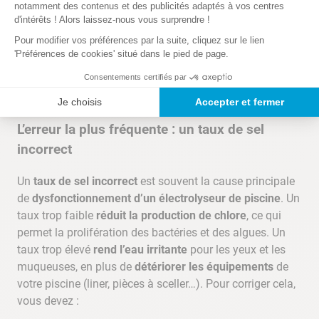
notamment des contenus et des publicités adaptés à vos centres
Problèmes communs lors du
d'intérêts ! Alors laissez-nous vous surprendre !
Pour modifier vos préférences par la suite, cliquez sur le lien
calibrage
'Préférences de cookies' situé dans le pied de page.
Consentements certifiés par
Voici les problèmes qui peuvent survenir lors du
calibrage de l’appareil et la façon de les résoudre.
Je choisis
Accepter et fermer
L’erreur la plus fréquente : un taux de sel
incorrect
Un
taux de sel incorrect
est souvent la cause principale
de
dysfonctionnement d’un électrolyseur de piscine
. Un
taux trop faible
réduit la production de chlore
, ce qui
permet la prolifération des bactéries et des algues. Un
taux trop élevé
rend l’eau irritante
pour les yeux et les
muqueuses, en plus de
détériorer les équipements
de
votre piscine (liner, pièces à sceller…). Pour corriger cela,
vous devez :