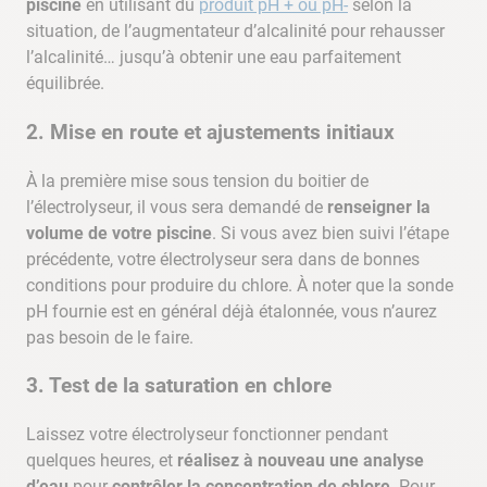
piscine
en utilisant du
produit pH + ou pH-
selon la
situation, de l’augmentateur d’alcalinité pour rehausser
l’alcalinité… jusqu’à obtenir une eau parfaitement
équilibrée.
2. Mise en route et ajustements initiaux
À la première mise sous tension du boitier de
l’électrolyseur, il vous sera demandé de
renseigner la
volume de votre piscine
. Si vous avez bien suivi l’étape
précédente, votre électrolyseur sera dans de bonnes
conditions pour produire du chlore. À noter que la sonde
pH fournie est en général déjà étalonnée, vous n’aurez
pas besoin de le faire.
3. Test de la saturation en chlore
Laissez votre électrolyseur fonctionner pendant
quelques heures, et
réalisez à nouveau une analyse
d’eau
pour
contrôler la concentration de chlore
. Pour