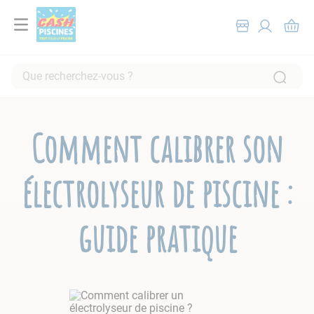
Que recherchez-vous ?
RECHERCHES FRÉQUENTES
1
.
pompe filtration piscine
Comment calibrer son
2
.
piscine hors sol
3
.
robot piscine
électrolyseur de piscine :
4
.
aspirateur
5
.
chlore
guide pratique
6
.
tuyau
7
.
spa
8
.
aspirateur piscine