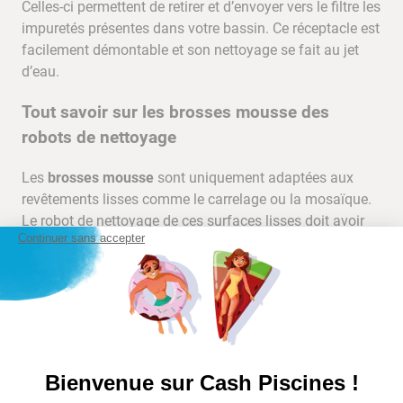
Celles-ci permettent de retirer et d’envoyer vers le filtre les
impuretés présentes dans votre bassin. Ce réceptacle est
facilement démontable et son nettoyage se fait au jet
d’eau.
Tout savoir sur les brosses mousse des
robots de nettoyage
Les
brosses mousse
sont uniquement adaptées aux
revêtements lisses comme le carrelage ou la mosaïque.
Le robot de nettoyage de ces surfaces lisses doit avoir
Continuer sans accepter
un fort pouvoir d’adhérence sur les parois de la piscine
pour éviter qu’il ne retombe en cours d’opération.
L’avantage du carrelage est sa résistance au frottement
des brosses. Il ne risque pas de se détériorer rapidement
à chaque nouveau cycle de nettoyage.
Piscine à liner : brosse picot obligatoire
Bienvenue sur Cash Piscines !