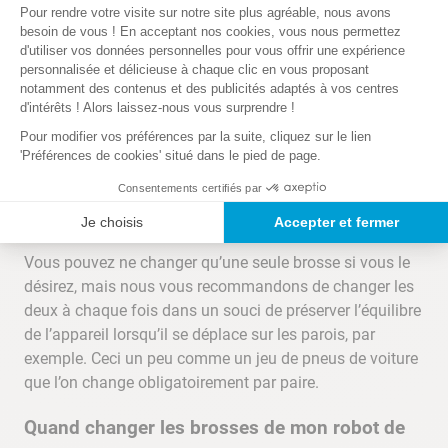
Plateforme de Gestion du Consentem
Si votre piscine est équipée d’un revêtement liner plus
Pour rendre votre visite sur notre site plus agréable, nous avons
Axeptio consent
fragile, l’emploi des brosses mousse est à proscrire. Il
besoin de vous ! En acceptant nos cookies, vous nous permettez
d'utiliser vos données personnelles pour vous offrir une expérience
faut, au contraire, choisir des
brosses picots
. Munies de
personnalisée et délicieuse à chaque clic en vous proposant
lamelles en PVC non abrasives, elles permettent un
notamment des contenus et des publicités adaptés à vos centres
nettoyage parfait des parois et du fond de votre piscine,
d'intérêts ! Alors laissez-nous vous surprendre !
tout en respectant votre liner.
Pour modifier vos préférences par la suite, cliquez sur le lien
'Préférences de cookies' situé dans le pied de page.
Quand et comment changer les
Consentements certifiés par
brosses du robot électrique ?
Je choisis
Accepter et fermer
Vous pouvez ne changer qu’une seule brosse si vous le
désirez, mais nous vous recommandons de changer les
deux à chaque fois dans un souci de préserver l’équilibre
de l’appareil lorsqu’il se déplace sur les parois, par
exemple. Ceci un peu comme un jeu de pneus de voiture
que l’on change obligatoirement par paire.
Quand changer les brosses de mon robot de