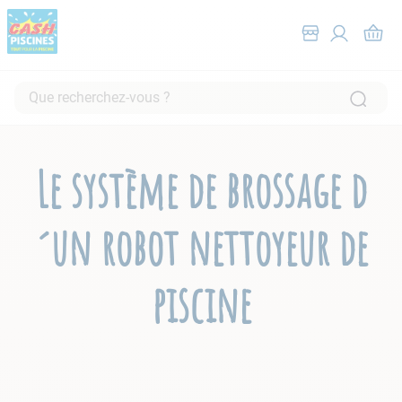
Que recherchez-vous ?
RECHERCHES FRÉQUENTES
1
.
pompe filtration piscine
Le système de brossage d
2
.
piscine hors sol
3
.
robot piscine
´un robot nettoyeur de
4
.
aspirateur
5
.
chlore
piscine
6
.
tuyau
7
.
spa
8
.
skimmer