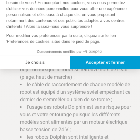
Axeptio consent
les robots Dolphin sont équipés d’un algorithme
besoin de vous ! En acceptant nos cookies, vous nous permettez
d'utiliser vos données personnelles pour vous offrir une expérience
de nettoyage permettant une couverture optimale,
personnalisée et délicieuse à chaque clic en vous proposant
et ce, quelles que soient la forme et la taille de la
notamment des contenus et des publicités adaptés à vos centres
piscine ;
d'intérêts ! Alors laissez-nous vous surprendre !
ils possèdent différentes brosses incluses pour
Pour modifier vos préférences par la suite, cliquez sur le lien
un nettoyage en profondeur de chaque type de
'Préférences de cookies' situé dans le pied de page.
surface (parois, coins, ligne d’eau) ;
Consentements certifiés par
chaque robot Dolphin est pourvu d’un système
de protection moteur en cas de blocage par un
Je choisis
Accepter et fermer
objet ou lorsque le robot se retrouve hors de l’eau
(plage, haut de marche) ;
le câble de raccordement de chaque modèle de
robot est équipé d’un système swiel empêchant ce
dernier de s’emmêler ou bien de se tordre ;
l’usage des robots Dolphin est sans risque pour
vous et votre entourage puisque les différents
modèles sont alimentés par un moteur électrique
basse tension de 24 V ;
les robots Dolphin sont intelligents et