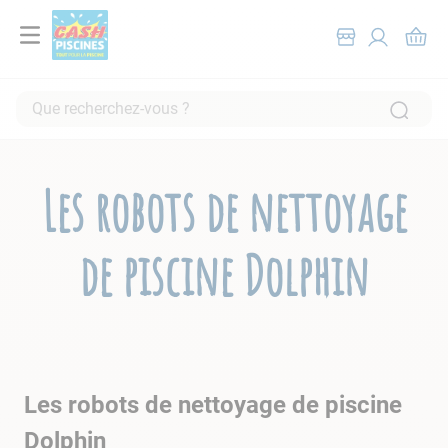
Que recherchez-vous ?
RECHERCHES FRÉQUENTES
1
.
pompe filtration piscine
Les robots de nettoyage
2
.
piscine hors sol
3
.
robot piscine
de piscine Dolphin
4
.
aspirateur
5
.
chlore
6
.
tuyau
7
.
spa
Les robots de nettoyage de piscine
8
.
aspirateur piscine
Dolphin