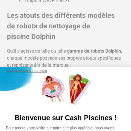
Dolphin WAVE 300 XL.
Les atouts des différents modèles
de robots de nettoyage de
piscine Dolphin
Qu’il s’agisse de telle ou telle
gamme de robots Dolphin
,
chaque modèle possède ses propres atouts spécifiques
et représentatifs de la marque :
Continuer sans accepter
ils sont innovants, car ils font partie des
tout premiers robots intégrant une technologie
électrique innovante ;
ils sont équipés d’un système d’aspiration
puissant capable de retenir des débris de
différentes tailles ;
Bienvenue sur Cash Piscines !
ils sont autonomes et ne dépendent pas des
Plateforme de Gestion du Consentem
systèmes de filtration de votre piscine ;
Pour rendre votre visite sur notre site plus agréable, nous avons