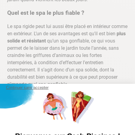
Quel est le spa le plus fiable ?
Le spa rigide peut lui aussi être placé en intérieur comme
en extérieur. L’un de ses avantages est qu’il est bien
plus
solide et résistant
qu’un spa gonflable, ce qui vous
permet de le laisser dans le jardin toute l’année, sans
craindre les griffures d’animaux ou les fortes
intempéries, à condition d’effectuer l’entretien
correctement. Il s’agit donc d’un spa solide, dont la
durabilité est bien supérieure à ce que peut proposer
n’importe quel spa gonflable
Continuer sans accepter
Trouvez un jacuzzi qui répond aux
exigences de votre budget
Si vous avez maintenant bien en tête les
critères
importants
pour l’achat de votre spa, il vous faut