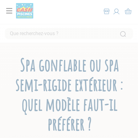
Que recherchez-vous ?
RECHERCHES FRÉQUENTES
1
.
pompe filtration piscine
Spa gonflable ou spa
2
.
piscine hors sol
3
.
robot piscine
semi-rigide extérieur :
4
.
aspirateur
5
.
chlore
quel modèle faut-il
6
.
tuyau
7
.
spa
préférer ?
8
.
aspirateur piscine