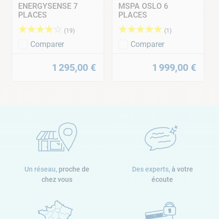
ENERGYSENSE 7
MSPA OSLO 6
PLACES
PLACES
★
★
★
★
☆
★
★
★
★
★
(
19
)
(
1
)
Comparer
Comparer
1
295
,
00
€
1
999
,
00
€
Un réseau,
proche de
Des experts,
à votre
chez vous
écoute