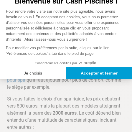
Bienvenue sur Cash Piscines !
néanmoins vous intéresser à un autre point non
Plateforme de Gestion du Consentem
négligeable : le
prix de la structure et des accessoires
.
Pour rendre votre visite sur notre site plus agréable, nous avons
Axeptio consent
besoin de vous ! En acceptant nos cookies, vous nous permettez
d'utiliser vos données personnelles pour vous offrir une expérience
Le jacuzzi gonflable reste bien entendu le modèle le
personnalisée et délicieuse à chaque clic en vous proposant
moins onéreux, avec des prix de vente débutant aux
notamment des contenus et des publicités adaptés à vos centres
alentours de
400 euros
pour la version à bulles de 2 ou 4
d'intérêts ! Alors laissez-nous vous surprendre !
places. Si vous voulez bénéficier des jets pour le
Pour modifier vos préférences par la suite, cliquez sur le lien
massage pour une détente optimale, ou que vous
'Préférences de cookies' situé dans le pied de page.
souhaitez une plus grande capacité, il faudra alors
Consentements certifiés par
débourser de 600 à plus de 1000 euros pour un jacuzzi
de qualité. Pensez également aux divers
accessoires
Je choisis
Accepter et fermer
pour spa
qu’il faut ajouter pour plus de confort, comme
le siège par exemple.
Si vous faites le choix d’un spa rigide, les prix débutent
vers 800 euros, mais la plupart des modèles atteignent
aisément la barre des
2000 euros
. Le coût dépend bien
entendu d’une multitude de caractéristiques, incluant
entre autres :