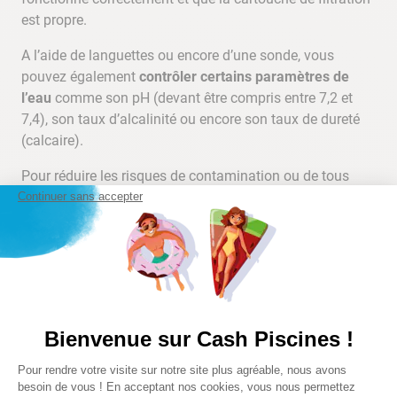
est propre.
A l’aide de languettes ou encore d’une sonde, vous
pouvez également
contrôler certains paramètres de
l’eau
comme son pH (devant être compris entre 7,2 et
7,4), son taux d’alcalinité ou encore son taux de dureté
(calcaire).
Pour réduire les risques de contamination ou de tous
autres problèmes liés à l’eau, vous pouvez également
Continuer sans accepter
anticiper le changement d’eau en retirant
un quart de
l’eau par semaine.
De cette manière, l’eau sera
partiellement renouvelée sans avoir à vider entièrement
votre spa gonflable.
Changer entièrement l’eau de son spa
Bienvenue sur Cash Piscines !
gonflable
Plateforme de Gestion du Consentem
Pour rendre votre visite sur notre site plus agréable, nous avons
Axeptio consent
Le changement total de l’eau de votre jacuzzi devra être
besoin de vous ! En acceptant nos cookies, vous nous permettez