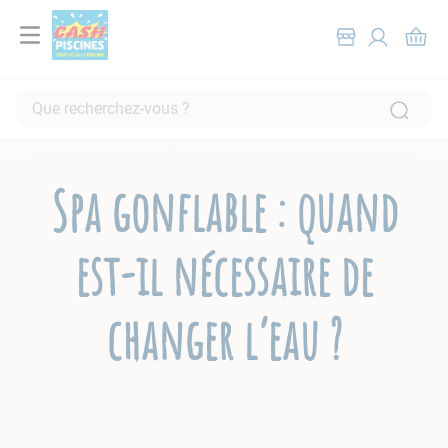
Que recherchez-vous ?
RECHERCHES FRÉQUENTES
1
.
pompe filtration piscine
Spa gonflable : quand
2
.
piscine hors sol
3
.
robot piscine
est-il nécessaire de
4
.
aspirateur
5
.
chlore
changer l’eau ?
6
.
tuyau
7
.
spa
8
.
aspirateur piscine