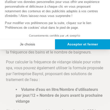
d'utiliser vos données personnelles pour vous offrir une expérience
effectué impérativement si :
personnalisée et délicieuse à chaque clic en vous proposant
notamment des contenus et des publicités adaptés à vos centres
Vous constatez une anomalie de l’eau.
d'intérêts ! Alors laissez-nous vous surprendre !
Vous vous absentez plus d’une semaine.
Pour modifier vos préférences par la suite, cliquez sur le lien
'Préférences de cookies' situé dans le pied de page.
Si aucun de ces cas de figure ne se présente, nous vous
conseillons d’effectuer une vidange de votre spa
Consentements certifiés par
gonflable
toutes les 4 à 8 semaines
. Cependant, la
Je choisis
Accepter et fermer
fréquence de vidange est relative à des facteurs tels que
la fréquence des bains et le nombre de baigneurs.
Pour calculer la fréquence de vidange idéale pour votre
spa, vous pouvez également utiliser la formule proposée
par l’entreprise Bayrol, proposant des solutions de
traitement de l’eau :
Volume d’eau en litre/Nombre d’utilisateurs
par jour/12 = Nombre de jours avant la prochaine
vidange