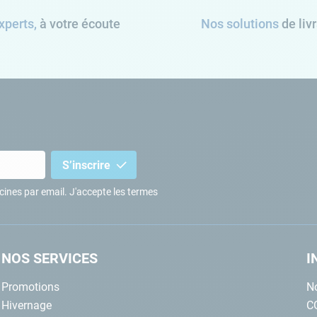
xperts,
à votre écoute
Nos solutions
de liv
S’inscrire
iscines par email. J'accepte les termes
NOS SERVICES
I
Promotions
No
Hivernage
C