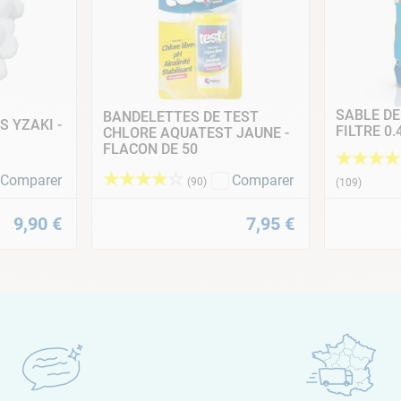
SABLE DE
BANDELETTES DE TEST
S YZAKI -
FILTRE 0
CHLORE AQUATEST JAUNE -
FLACON DE 50
★
★
★
★
★
★
★
★
☆
Comparer
Comparer
(
90
)
(
109
)
9
,
90
€
7
,
95
€