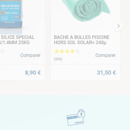
 SILICE SPECIAL
BACHE A BULLES PISCINE
.4/1.4MM 25KG
HORS SOL SOLAR+ 240µ
☆
★
★
★
★
☆
Comparer
Comparer
(
500
)
8
,
90
€
31
,
50
€