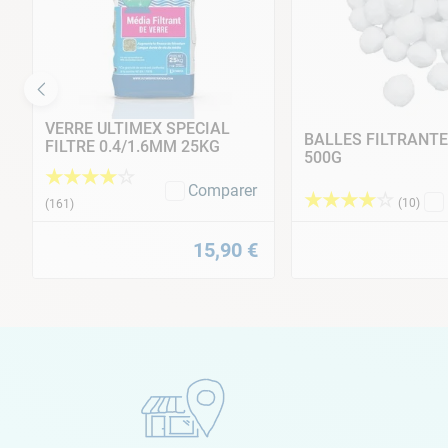
VERRE ULTIMEX SPECIAL
BALLES FILTRANTE
FILTRE 0.4/1.6MM 25KG
500G
★
★
★
★
☆
Comparer
★
★
★
★
☆
(
10
)
(
161
)
15
,
90
€