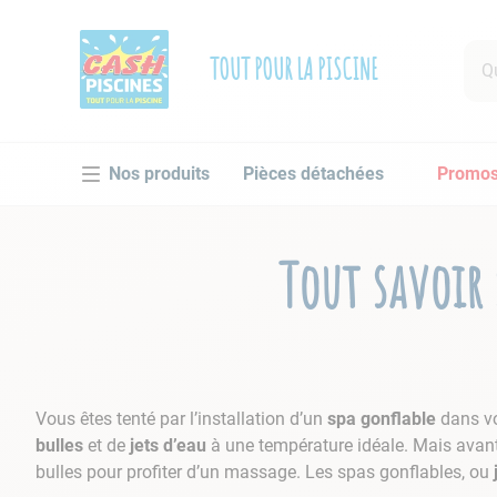
Que 
TOUT POUR LA PISCINE
RECHE
Pièces détachées
Promo
1
.
po
2
.
pi
3
.
ro
Tout savoir
4
.
as
5
.
ch
6
.
tu
7
.
sp
Vous êtes tenté par l’installation d’un
spa gonflable
dans vo
bulles
et de
jets d’eau
à une température idéale. Mais avant
8
.
sk
bulles pour profiter d’un massage. Les spas gonflables, ou
9
.
as