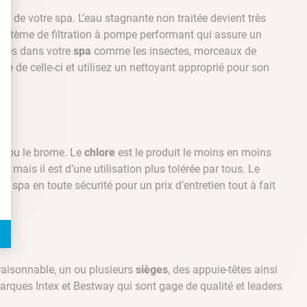
ité de votre spa. L’eau stagnante non traitée devient très
système de filtration à pompe performant qui assure un
entes dans votre
spa
comme les insectes, morceaux de
re de celle-ci et utilisez un nettoyant approprié pour son
t : Personnalisez vos Options
re ou le brome. Le
chlore
est le produit le moins en moins
t, mais il est d’une utilisation plus tolérée par tous. Le
e spa en toute sécurité pour un prix d’entretien tout à fait
raisonnable, un ou plusieurs
sièges
, des appuie-têtes ainsi
rques Intex et Bestway qui sont gage de qualité et leaders