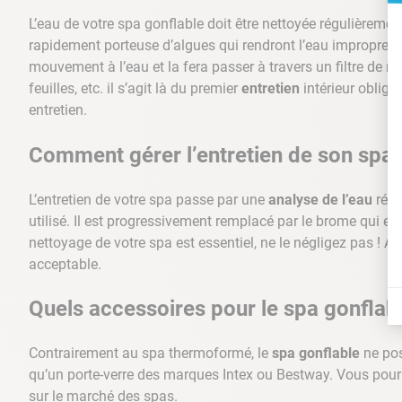
L’eau de votre spa gonflable doit être nettoyée régulièreme
rapidement porteuse d’algues qui rendront l’eau impropre a
mouvement à l’eau et la fera passer à travers un filtre de ne
feuilles, etc. il s’agit là du premier
entretien
intérieur obliga
entretien.
Comment gérer l’entretien de son spa 
L’entretien de votre spa passe par une
analyse de l’eau
régu
utilisé. Il est progressivement remplacé par le brome qui est 
nettoyage de votre spa est essentiel, ne le négligez pas ! Ai
acceptable.
Quels accessoires pour le spa gonflab
Contrairement au spa thermoformé, le
spa gonflable
ne pos
qu’un porte-verre des marques Intex ou Bestway. Vous pourr
sur le marché des spas.