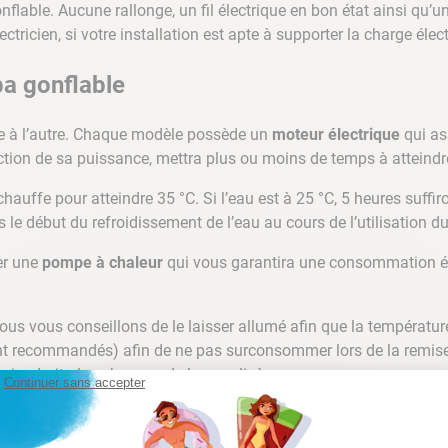
nflable. Aucune rallonge, un fil électrique en bon état ainsi qu
lectricien, si votre installation est apte à supporter la charge éle
pa gonflable
e à l’autre. Chaque modèle possède un
moteur électrique
qui ass
tion de sa puissance, mettra plus ou moins de temps à atteindre
hauffe pour atteindre 35 °C. Si l’eau est à 25 °C, 5 heures suffir
le début du refroidissement de l’eau au cours de l’utilisation du
ler une
pompe à chaleur
qui vous garantira une consommation él
us vous conseillons de le laisser allumé afin que la températur
ont recommandés) afin de ne pas surconsommer lors de la remise
reviendrait plus cher que de le remplir à nouveau.
Continuer sans accepter
ble