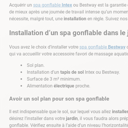
Acquérir un
spa gonflable
Intex
ou Bestway est la garantie d
10
.
ch
de mieux après une journée de travail intense qu’un moment
nécessite, malgré tout, une
installation
en règle. Suivez nos 
Installation d’un spa gonflable dans le
Vous avez le choix d’installer votre
spa gonflable
Bestway
o
qui va accueillir votre accessoire favori de massage aquati
Sol plan.
Installation d’un
tapis de sol
Intex ou Bestway.
Surface de 3 m² minimum.
Alimentation
électrique
proche.
Avoir un sol plan pour son spa gonflable
Il est indispensable que le sol, sur lequel vous allez
installe
désirez l’installer dans votre
jardin
, il vous faudra alors pré
gonflable. Vérifiez ensuite à l’aide d’un niveau l’horizontali