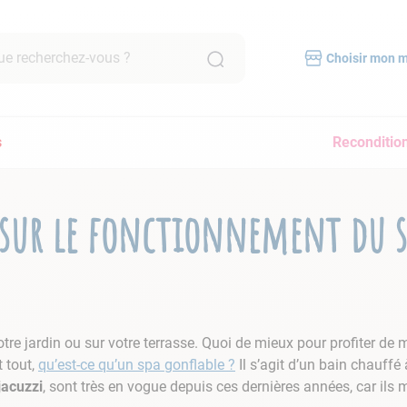
recherchez-vous ?
Choisir mon 
RCHES FRÉQUENTES
s
Reconditio
mpe filtration piscine
scine hors sol
bot piscine
 sur le fonctionnement du s
pirateur
lore
yau
a
tre jardin ou sur votre terrasse. Quoi de mieux pour profiter de
 tout,
qu’est-ce qu’un spa gonflable ?
Il s’agit d’un bain chauffé
immer
jacuzzi
, sont très en vogue depuis ces dernières années, car ils
pirateur piscine