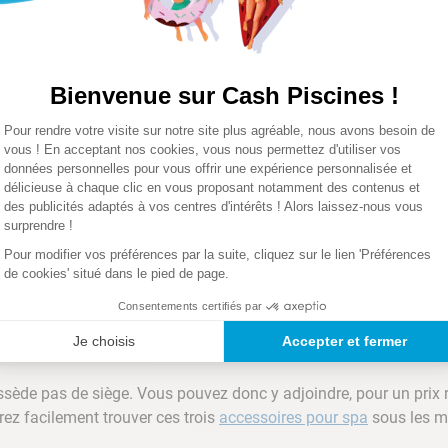
nt par une
pompe filtrante
, tant pour l’hygiène que pour la longév
u bain à bulles. Pour cela, les spas gonflables sont munis d’un 
ttoyage. Ce premier filtre arrête donc les petites particules prés
Bienvenue sur Cash Piscines !
toire de votre spa. Pensez à changer l’eau par une vidange réguliè
Plateforme de Gestion du Consentemen
Pour rendre votre visite sur notre site plus agréable, nous avons besoin de
Axeptio consent
vous ! En acceptant nos cookies, vous nous permettez d'utiliser vos
gonflable
données personnelles pour vous offrir une expérience personnalisée et
délicieuse à chaque clic en vous proposant notamment des contenus et
des publicités adaptés à vos centres d'intérêts ! Alors laissez-nous vous
lière et le
traitement de l’eau
à l’aide de produits comme le chlo
surprendre !
un produit inodore et non irritant. Son prix est plus élevé à l’acha
Pour modifier vos préférences par la suite, cliquez sur le lien 'Préférences
nsi vos jets ne seront pas bouchés et vous pourrez profiter de votr
de cookies' situé dans le pied de page.
Consentements certifiés par
le
Je choisis
Accepter et fermer
sède pas de siège. Vous pouvez donc y adjoindre, pour un prix 
ez facilement trouver ces trois
accessoires pour spa
sous les ma