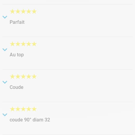
rien a dire,produit conforme
★
★
★
★
★
Parfait
Soumis
il y a 6 années
par
Jérémy
Très bien parfait et dimension parfaite pour aller avec les
★
★
★
★
★
tubes, il ne faut pas hésiter à y aller franchement pour
Au top
l'enboitement en appliquant bien la colle sur les 2 parties
Soumis
il y a 6 années
par
Alain
Produit conforme et envoie en 3 jours Durant ce confinement
★
★
★
★
★
Bravo
Coude
Soumis
il y a 3 années
par
Marco
Top
★
★
★
★
★
coude 90° diam 32
Soumis
il y a 3 années
par
sebastien