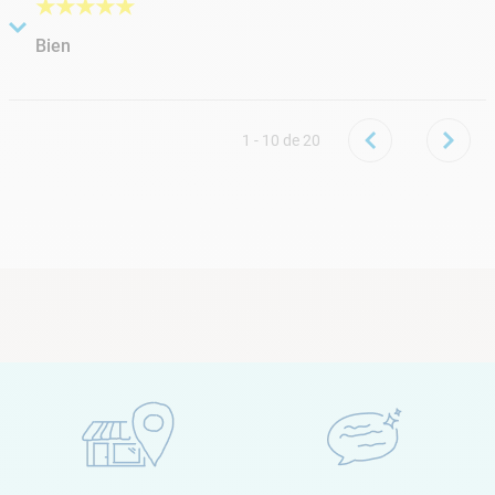
★
★
★
★
★
Bien
Soumis
il y a 3 années
par
Thierry
Bien pour l’installation de ma pompe à chaleur
1 - 10
de
20