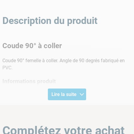
Description du produit
Coude 90° à coller
Coude 90° femelle à coller. Angle de 90 degrés fabriqué en
PVC.
Informations produit
Lire la suite
Coude fabriqué par injection
Conforme aux normes DIN 8063, EN1452-3 (raccords à
coller) et à l'ISO7/1 (raccords filetés)
Raccordement par collage uniquement avec des tubes
respectant la norme DIN 8062.
Complétez votre achat
Coude à coller uniquement avec une colle spéciale PVC