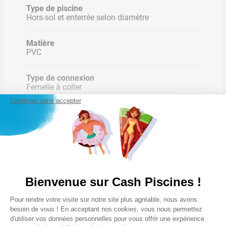
Type de piscine
Hors-sol et enterrée selon diamètre
Matière
PVC
Type de connexion
Femelle à coller
Continuer sans accepter
Pression supportée
16 bar
Nombre de colis
Bienvenue sur Cash Piscines !
1
Lire la suite
Plateforme de Gestion du Consentem
Pour rendre votre visite sur notre site plus agréable, nous avons
Axeptio consent
besoin de vous ! En acceptant nos cookies, vous nous permettez
d'utiliser vos données personnelles pour vous offrir une expérience