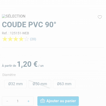
9
.
skimmer
10
.
ph moins
COUDE PVC 90°
Ref.
:
125151-WEB
★
★
★
★
☆
(
20
)
1
,
20
€
À partir de
/
un
Diamètre
Ø32 mm
Ø50 mm
Ø63 mm
Ajouter au panier
－
＋