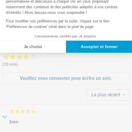
personnalisée et délicieuse à chaque clic en vous proposant
notamment des contenus et des publicités adaptés à vos centres
d'intérêts ! Alors laissez-nous vous surprendre !
Notre satisfaction, la votre
Pour modifier vos préférences par la suite, cliquez sur le lien
Avis clients
'Préférences de cookies' situé dans le pied de page.
Consentements certifiés par
4.95/5
Je choisis
Accepter et fermer
★
★
★
★
☆
(20 avis)
Veuillez vous connecter pour écrire un avis.
Le plus récent
★
★
★
★
★
bien
Soumis
il y a 2 années
par
Dens