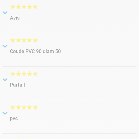
très bien
★
★
★
★
★
Avis
Soumis
il y a 3 années
par
Jean michel
Produit de très bonne qualité
★
★
★
★
★
Coude PVC 90 diam 50
Soumis
il y a 2 années
par
Steph
Bon
★
★
★
★
★
Parfait
Soumis
il y a 6 années
par
Yvon
Rien à dire correspond à mon attente Parfait
★
★
★
★
★
pvc
Soumis
il y a 7 années
par
loic
bon produit