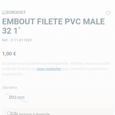
9
.
aspirateur piscine
10
.
chlore choc
EMBOUT FILETE PVC MALE
32 1´
Ref.
:
C-11-011925
1
,
00
€
Ce produit est actuellement indisponible. Veuillez choisir un autre
mode de livraison ou
nous contacter
pour connaitre sa prochaine
disponibilité.
Diamètre
Ø32 mm
Livraison à domicile