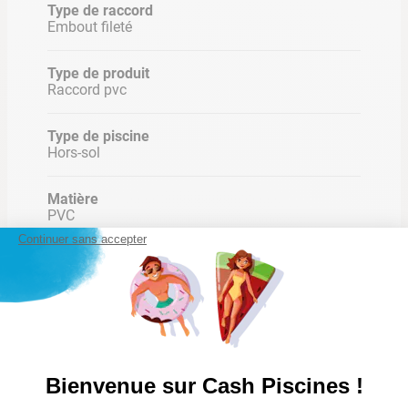
Type de raccord
Embout fileté
Type de produit
Raccord pvc
Type de piscine
Hors-sol
Matière
PVC
Continuer sans accepter
Type de connexion
Femelle à coller - mâle à visser
Pression supportée
10 bar
Bienvenue sur Cash Piscines !