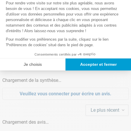
Plateforme de Gestion du Consentem
Pour rendre votre visite sur notre site plus agréable, nous avons
Axeptio consent
besoin de vous ! En acceptant nos cookies, vous nous permettez
Nombre de colis
d'utiliser vos données personnelles pour vous offrir une expérience
1
Lire la suite
personnalisée et délicieuse à chaque clic en vous proposant
notamment des contenus et des publicités adaptés à vos centres
d'intérêts ! Alors laissez-nous vous surprendre !
Pour modifier vos préférences par la suite, cliquez sur le lien
'Préférences de cookies' situé dans le pied de page.
Notre satisfaction, la votre
Consentements certifiés par
Avis clients
Je choisis
Accepter et fermer
Chargement de la synthèse…
Veuillez vous connecter pour écrire un avis.
Le plus récent
Chargement des avis…