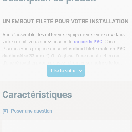
UN EMBOUT FILETÉ POUR VOTRE INSTALLATION
Afin d'assembler les différents équipements entre eux dans
votre circuit, vous aurez besoin de
raccords PVC
. Cash
Piscines vous propose ainsi cet
embout fileté mâle en PVC
de diamètre 32 mm
. Qu'il s'agisse d'une construction ou
d'une rénovation, vous pouvez retrouver sur notre site tout
l'outillage
dont vous aurez besoin pour mener votre
projet de
Lire la suite
piscine
à bien.
INFORMATIONS PRODUIT
Caractéristiques
Matière :
PVC
Diamètre :
32 mm
Poser une question