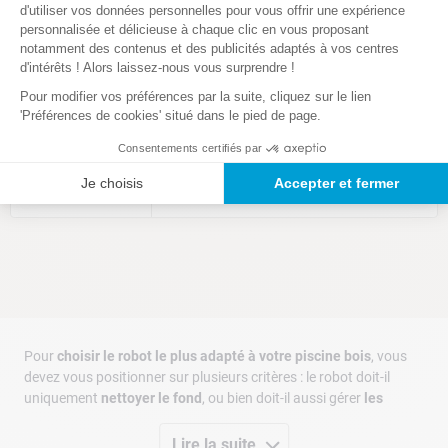
d'utiliser vos données personnelles pour vous offrir une expérience
personnalisée et délicieuse à chaque clic en vous proposant
CASH PISCINES
notamment des contenus et des publicités adaptés à vos centres
TROUVEZ VOTRE ROBOT POUR
d'intérêts ! Alors laissez-nous vous surprendre !
PISCINE HORS-SOL !
Chargement des avis...
Pour modifier vos préférences par la suite, cliquez sur le lien
'Préférences de cookies' situé dans le pied de page.
Comparer
Consentements certifiés par
Je choisis
Accepter et fermer
89
,
00
€
À partir de
/
un
Pour
choisir le robot le plus adapté à votre piscine bois
, vous
devez vous positionner sur plusieurs critères : le robot doit-il
uniquement
nettoyer le fond
, ou bien doit-il aussi gérer
les
parois et la ligne d’eau
? Préférez-vous un robot fonctionnant à
l’aide d’un
câble d’alimentation
ou un
robot sans-fil
? Vos
Lire la suite