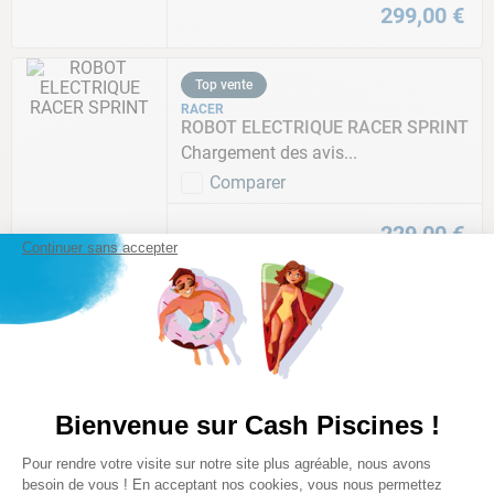
299
,
00
€
Top vente
RACER
ROBOT ELECTRIQUE RACER SPRINT
Chargement des avis...
Comparer
229
,
00
€
Continuer sans accepter
Essentiel Cash
DEXTON
ROBOT PISCINE SANS FIL DEXTON
ROCK
Chargement des avis...
Comparer
Bienvenue sur Cash Piscines !
Plateforme de Gestion du Consentem
Pour rendre votre visite sur notre site plus agréable, nous avons
119
,
00
€
Axeptio consent
besoin de vous ! En acceptant nos cookies, vous nous permettez