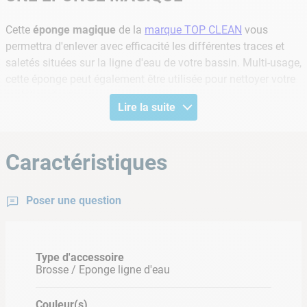
Cette
éponge magique
de la
marque TOP CLEAN
vous
permettra d'enlever avec efficacité les différentes traces et
saletés situées sur la ligne d'eau de votre bassin. Multi-usage,
cette éponge peut également être utilisée pour nettoyer votre
mobilier plastique.
Lire la suite
Informations produit
Caractéristiques
Idéale pour nettoyer la ligne d'eau de votre piscine ou
de votre spa.
Convient au mobilier plastique
Poser une question
Contient : 4 gommes (2 grosses et 2 petites)
Type d'accessoire
Brosse / Eponge ligne d'eau
Couleur(s)