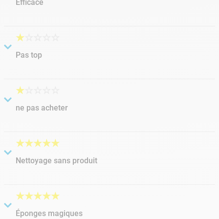
Efficace
Soumis
il y a 7 années
par
Sophie
Très bon produit pour nettoyer les traces noires du bord;
★
☆
☆
☆
☆
Efficace et n'abîme pas le liner
Pas top
Soumis
il y a 6 années
par
Sab
S'effrite et se casse au premier coup d'eponge dans l'eau.
★
☆
☆
☆
☆
ne pas acheter
Soumis
il y a 3 années
par
jack
1ere utilisation et déjà bonne pour la poubelle, elle est partie
★
★
★
★
★
en lambeaux...
Nettoyage sans produit
Soumis
il y a 6 années
par
Michel
Vraiment top pour nettoyer la ligne d'eau sans produit
★
★
★
★
★
Éponges magiques