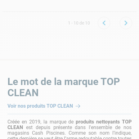
Soumis
il y a 2 années
par
Nico
Produit efficace mais comme toutes les éponges de ce type
1 - 10
de
10
malheureusement fragile de par leur conception. Produit
presque à usage unique mais efficace, juste prévoir plusieurs
éponges pour un nettoyage complet d'une ligne d'eau.
Le mot de la marque
TOP
CLEAN
Voir nos produits
TOP CLEAN
Créée en 2019, la marque de
produits nettoyants TOP
CLEAN
est depuis présente dans l'ensemble de nos
magasins Cash Piscines. Comme son nom l’indique,
cette dernière se veut être l’arme redoutable contre toutes