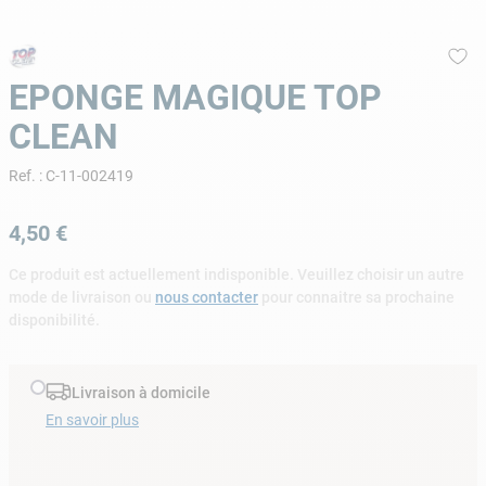
9
.
skimmer
10
.
ph moins
EPONGE MAGIQUE TOP
CLEAN
Ref.
:
C-11-002419
4
,
50
€
Ce produit est actuellement indisponible. Veuillez choisir un autre
mode de livraison ou
nous contacter
pour connaitre sa prochaine
disponibilité.
Livraison à domicile
En savoir plus