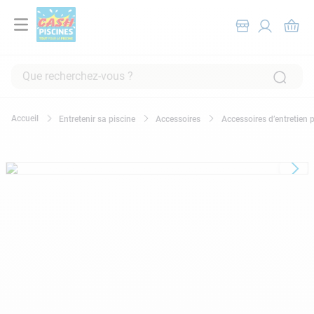
Que recherchez-vous ?
RECHERCHES FRÉQUENTES
Entretenir sa piscine
Accessoires
Accessoires d’entretien 
1
.
pompe filtration piscine
2
.
piscine hors sol
3
.
robot piscine
4
.
aspirateur
5
.
chlore
6
.
tuyau
7
.
aspirateur piscine
8
.
spa