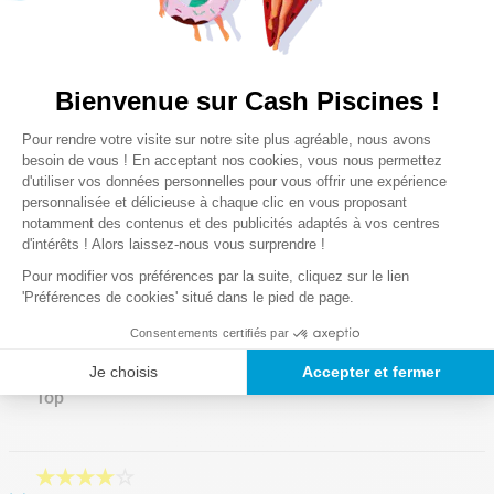
Notre satisfaction, la votre
Avis clients
Bienvenue sur Cash Piscines !
3.8/5
Plateforme de Gestion du Consentem
Pour rendre votre visite sur notre site plus agréable, nous avons
★
★
★
☆
☆
Axeptio consent
besoin de vous ! En acceptant nos cookies, vous nous permettez
(10 avis)
d'utiliser vos données personnelles pour vous offrir une expérience
personnalisée et délicieuse à chaque clic en vous proposant
notamment des contenus et des publicités adaptés à vos centres
Veuillez vous connecter pour écrire un avis.
d'intérêts ! Alors laissez-nous vous surprendre !
Pour modifier vos préférences par la suite, cliquez sur le lien
Le plus récent
Tout
'Préférences de cookies' situé dans le pied de page.
Consentements certifiés par
★
★
★
★
★
Je choisis
Accepter et fermer
Top
Soumis
il y a 6 années
par
Isabelle
Prix raisonnable. Cette éponge est très efficace. Je l'ai utilisée
★
★
★
★
☆