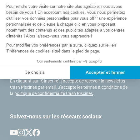
Plateforme de Gestion du Consentem
Idéale pour prolonger durablement votre saison de baignade, la
Pour rendre votre visite sur notre site plus agréable, nous avons
Axeptio consent
Nos solutions
de
Paiement
pompe à chaleur MAJESTIC FULL INVERTER
ravira aussi bon
besoin de vous ! En acceptant nos cookies, vous nous permettez
livraison
sécurisé
d'utiliser vos données personnelles pour vous offrir une expérience
nombre d’entre vous. Ergonomique et intelligente, cette
pompe à
personnalisée et délicieuse à chaque clic en vous proposant
chaleur connectée
bénéficie d’une technologie haute de gamme
notamment des contenus et des publicités adaptés à vos centres
Full Inverter
pour un confort d’utilisation optimal. Précise, fiable
d'intérêts ! Alors laissez-nous vous surprendre !
et respectueuse elle aussi de l’environnement le modèle
MAJESTIC nouvelle génération vous offrira des performances de
Pour modifier vos préférences par la suite, cliquez sur le lien
Inscrivez vous à notre newsletter
'Préférences de cookies' situé dans le pied de page.
chauffes exceptionnelles, même à bas régime. Equipée du
module Smart Temp Inverter d’Hayward, vous aurez la possibilité
Consentements certifiés par
de piloter cette
PAC connectée
d’un seul geste depuis votre
S’inscrire
smartphone ou votre tablette. Adapté pour des bassins jusqu’à
Je choisis
Accepter et fermer
70m3, pour sa version 17 KW, ce
système de chauffage
En cliquant sur "S'inscrire", j'accepte de recevoir la newsletter
connecté pour piscine
répondra à toutes vos attentes tout au
Cash Piscines par email. J'accepte les termes & conditions de
long de l’année grâce à son fonctionnement 4 saisons.
la
politique de confidentialité Cash Piscines
.
Pour vous aider à choisir la
pompe à chaleur connectée
qui
Suivez-nous sur les réseaux sociaux
correspond à vos besoins, nous vous conseillons d’utiliser notre
configurateur en ligne de pompe à chaleur
. Grâce à cet outil,
vous découvrirez en seulement 3 étapes quelle est la
PAC piscine