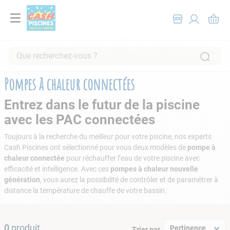
Que recherchez-vous ?
RECHERCHES FRÉQUENTES
Pompes à chaleur connectées
1
.
pompe filtration piscine
Entrez dans le futur de la piscine
2
.
piscine hors sol
avec les PAC connectées
3
.
robot piscine
Toujours à la recherche du meilleur pour votre piscine, nos experts
4
.
aspirateur
Cash Piscines ont sélectionné pour vous deux modèles de
pompe à
chaleur connectée
pour réchauffer l’eau de votre piscine avec
5
.
chlore
efficacité et intelligence. Avec ces
pompes à chaleur nouvelle
génération
, vous aurez la possibilité de contrôler et de paramétrer à
6
.
tuyau
distance la température de chauffe de votre bassin.
7
.
spa
8
.
aspirateur piscine
0
produit
Pertinence
Trier par