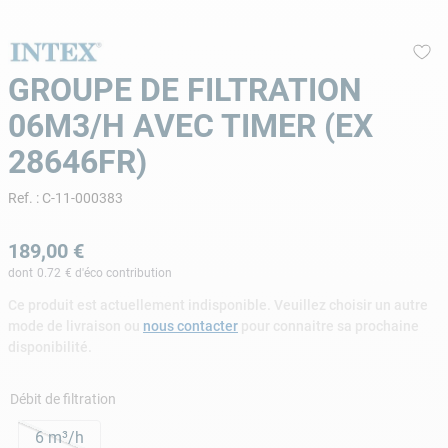
9
.
aspirateur piscine
10
.
chlore choc
GROUPE DE FILTRATION
06M3/H AVEC TIMER (EX
28646FR)
Ref.
:
C-11-000383
189
,
00
€
dont
0.72
€ d'éco contribution
Ce produit est actuellement indisponible. Veuillez choisir un autre
mode de livraison ou
nous contacter
pour connaitre sa prochaine
disponibilité.
Débit de filtration
6 m³/h