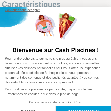
Caractéristiques
LES DIMENSIONS PARFAITES POUR VOTRE
Continuer sans accepter
COFFRE DE FILTRATION
Poser une question
Le coffre de filtration a pour principale fonction de recouvrir
le groupe de filtration pour le protéger des intempéries et des
manipulations involontaires. Dans une certaine mesure, ce
Type de piscine
Hors-sol
coffre permet d'atténuer le bruit émis par la pompe de
Bienvenue sur Cash Piscines !
piscine. Cependant, il est primordiale de laisser suffisamment
d'aération pour que la pompe ne surchauffe pas. Voici les
Capacité charge filtrante
Plateforme de Gestion du Consentem
Pour rendre votre visite sur notre site plus agréable, nous avons
Sable : 23 kg
dimensions idéales pour votre coffre de filtration.
Axeptio consent
besoin de vous ! En acceptant nos cookies, vous nous permettez
Verre : 16 kg
d'utiliser vos données personnelles pour vous offrir une expérience
Balles filtrantes : 640 g
personnalisée et délicieuse à chaque clic en vous proposant
notamment des contenus et des publicités adaptés à vos centres
Alimentation
L'UTILITÉ DES DIFFÉRENTES POSITIONS DE LA
d'intérêts ! Alors laissez-nous vous surprendre !
220 - 240 v
VANNE 6 VOIES ?
Pour modifier vos préférences par la suite, cliquez sur le lien
'Préférences de cookies' situé dans le pied de page.
Puissance de la pompe
Consentements certifiés par
250 W
Je choisis
Accepter et fermer