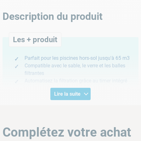
Description du produit
Les + produit
Parfait pour les piscines hors-sol jusqu'à 65 m3
Compatible avec le sable, le verre et les balles
filtrantes
Automatisez la filtration grâce au timer intégré
Lire la suite
FILTRER L'EAU DE VOTRE PISCINE EN
TOUTE FACILITÉ
Complétez votre achat
Pour obtenir une eau lipide et saine pour votre baignade, ne
cherchez plus et optez pour le
groupe de filtration 6 m3/h