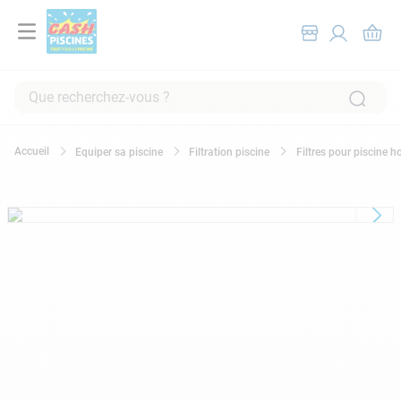
Que recherchez-vous ?
RECHERCHES FRÉQUENTES
Equiper sa piscine
Filtration piscine
Filtres pour piscine h
1
.
pompe filtration piscine
2
.
piscine hors sol
3
.
robot piscine
4
.
aspirateur
5
.
chlore
6
.
tuyau
7
.
spa
8
.
skimmer