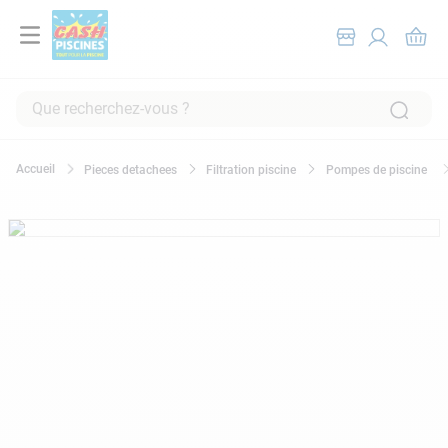
Que recherchez-vous ?
RECHERCHES FRÉQUENTES
Pieces detachees
Filtration piscine
Pompes de piscine
1
.
pompe filtration piscine
2
.
piscine hors sol
3
.
robot piscine
4
.
aspirateur
5
.
chlore
6
.
tuyau
7
.
spa
8
.
aspirateur piscine