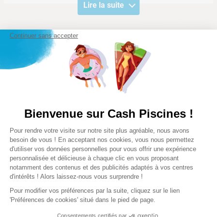
Lire la suite
Continuer sans accepter
Notre satisfaction, la votre
Avis clients
0/5
Bienvenue sur Cash Piscines !
Plateforme de Gestion du Consentem
Pour rendre votre visite sur notre site plus agréable, nous avons
☆
☆
☆
☆
☆
Axeptio consent
besoin de vous ! En acceptant nos cookies, vous nous permettez
(0 )
d'utiliser vos données personnelles pour vous offrir une expérience
personnalisée et délicieuse à chaque clic en vous proposant
notamment des contenus et des publicités adaptés à vos centres
Veuillez vous connecter pour écrire un avis.
d'intérêts ! Alors laissez-nous vous surprendre !
Pour modifier vos préférences par la suite, cliquez sur le lien
Le plus récent
'Préférences de cookies' situé dans le pied de page.
Consentements certifiés par