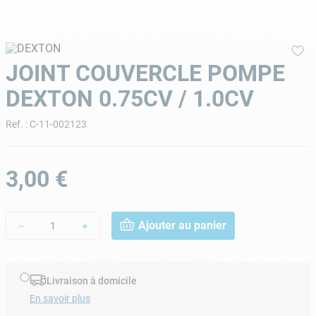
9
.
skimmer
10
.
chlore choc
JOINT COUVERCLE POMPE
DEXTON 0.75CV / 1.0CV
Ref.
:
C-11-002123
3
,
00
€
Ajouter au panier
－
＋
Livraison à domicile
En savoir plus