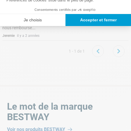
'Préférences de cookies' situé dans le pied de page.
Pas de stock
Consentements certifiés par
Dès que vous acheter, un jour plus tard un mail
Je choisis
Accepter et fermer
nous indique qu’il y a eu un problème et que l’on
nous rembourse….
Jeremie
il y a 2 années
1 - 1
de
1
Le mot de la marque
BESTWAY
Voir nos produits
BESTWAY