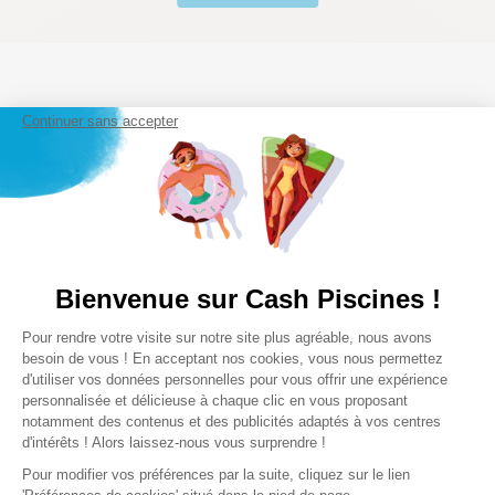
La pièce se trouve au
repère 19 (encadrée en bleu)
.
Notre satisfaction, la votre
Continuer sans accepter
Avis clients
1/5
★
☆
☆
☆
☆
Bienvenue sur Cash Piscines !
(1 avis)
Plateforme de Gestion du Consentem
Pour rendre votre visite sur notre site plus agréable, nous avons
Axeptio consent
Veuillez vous connecter pour écrire un avis.
besoin de vous ! En acceptant nos cookies, vous nous permettez
d'utiliser vos données personnelles pour vous offrir une expérience
personnalisée et délicieuse à chaque clic en vous proposant
Le plus récent
notamment des contenus et des publicités adaptés à vos centres
d'intérêts ! Alors laissez-nous vous surprendre !
Pour modifier vos préférences par la suite, cliquez sur le lien
★
☆
☆
☆
☆