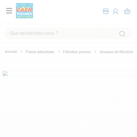
Que recherchez-vous ?
RECHERCHES FRÉQUENTES
Pieces detachees
Filtration piscine
Groupes de filtration
1
.
pompe filtration piscine
2
.
piscine hors sol
3
.
robot piscine
4
.
aspirateur
5
.
chlore
6
.
tuyau
7
.
spa
8
.
skimmer