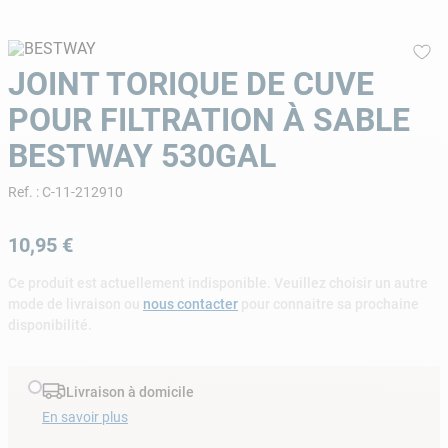
9
.
aspirateur piscine
10
.
chlore choc
JOINT TORIQUE DE CUVE
POUR FILTRATION À SABLE
BESTWAY 530GAL
Ref.
:
C-11-212910
10
,
95
€
Ce produit est actuellement indisponible. Veuillez choisir un autre
mode de livraison ou
nous contacter
pour connaitre sa prochaine
disponibilité.
Livraison à domicile
En savoir plus