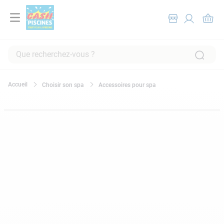
Que recherchez-vous ?
RECHERCHES FRÉQUENTES
Choisir son spa
Accessoires pour spa
1
.
pompe filtration piscine
2
.
piscine hors sol
3
.
robot piscine
4
.
aspirateur
5
.
chlore
6
.
tuyau
7
.
spa
8
.
aspirateur piscine