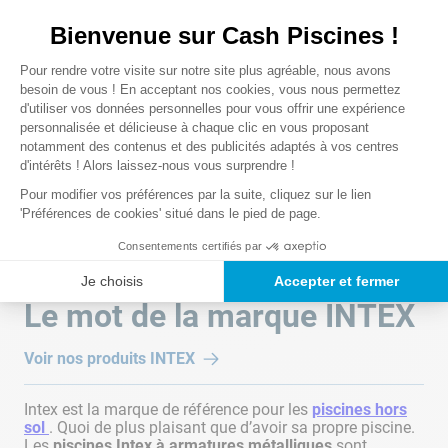
Bienvenue sur Cash Piscines !
Veuillez vous connecter pour écrire un avis.
Plateforme de Gestion du Consentem
Pour rendre votre visite sur notre site plus agréable, nous avons
Axeptio consent
besoin de vous ! En acceptant nos cookies, vous nous permettez
Le plus récent
d'utiliser vos données personnelles pour vous offrir une expérience
personnalisée et délicieuse à chaque clic en vous proposant
Chargement des avis…
notamment des contenus et des publicités adaptés à vos centres
d'intérêts ! Alors laissez-nous vous surprendre !
Pour modifier vos préférences par la suite, cliquez sur le lien
'Préférences de cookies' situé dans le pied de page.
Consentements certifiés par
Je choisis
Accepter et fermer
Le mot de la marque
INTEX
Voir nos produits
INTEX
Intex est la marque de référence pour les
piscines hors
sol
. Quoi de plus plaisant que d’avoir sa propre piscine.
Les
piscines Intex à armatures métalliques
sont