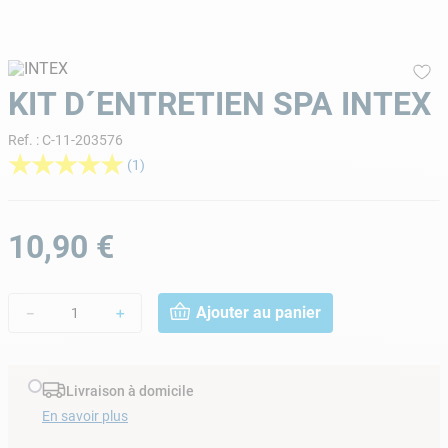
9
.
skimmer
10
.
chlore choc
KIT D´ENTRETIEN SPA INTEX
Ref.
:
C-11-203576
★
★
★
★
★
(
1
)
10
,
90
€
Ajouter au panier
－
＋
Livraison à domicile
En savoir plus