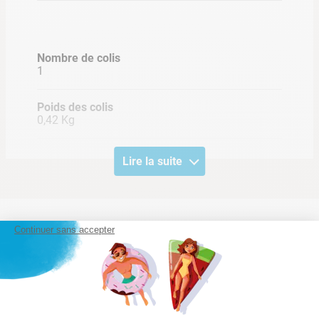
•
Une épuisette maille super resistante pour récupérer les
feuilles et autres débris
•
Une brosse incurvée pour le nettoyage de la paroi intérieure
Nombre de colis
1
•
Un tampon à récurer pour éliminer avec efficacité les traces
et la saleté
Poids des colis
0,42 Kg
Lire la suite
Continuer sans accepter
Notre satisfaction, la votre
Avis clients
Chargement de la synthèse…