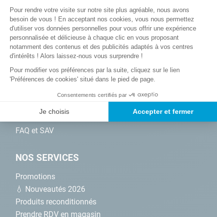
Plateforme de Gestion du Consentem
Pour rendre votre visite sur notre site plus agréable, nous avons
Axeptio consent
besoin de vous ! En acceptant nos cookies, vous nous permettez
d'utiliser vos données personnelles pour vous offrir une expérience
A PROPOS
personnalisée et délicieuse à chaque clic en vous proposant
notamment des contenus et des publicités adaptés à vos centres
Qui sommes-nous ?
d'intérêts ! Alors laissez-nous vous surprendre !
Mon Club Cash
Pour modifier vos préférences par la suite, cliquez sur le lien
'Préférences de cookies' situé dans le pied de page.
Nos magasins
Nos engagements RSE
Consentements certifiés par
Nos marques
Je choisis
Accepter et fermer
Devenez affilié
FAQ et SAV
NOS SERVICES
Promotions
💧 Nouveautés 2026
Produits reconditionnés
Prendre RDV en magasin