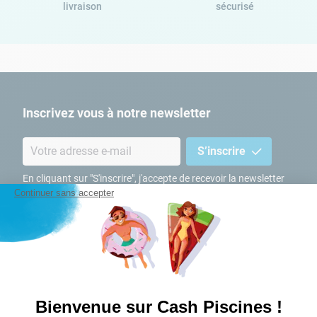
9
.
livraison
skimmer
sécurisé
10
.
chlore choc
Inscrivez vous à notre newsletter
S’inscrire
En cliquant sur "S'inscrire", j'accepte de recevoir la newsletter
Cash Piscines par email. J'accepte les termes & conditions de
Continuer sans accepter
la
politique de confidentialité Cash Piscines
.
Suivez-nous sur les réseaux sociaux
Bienvenue sur Cash Piscines !