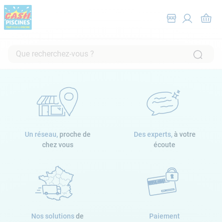
Que recherchez-vous ?
RECHERCHES FRÉQUENTES
1
.
pompe filtration piscine
2
.
piscine hors sol
3
.
robot piscine
Un réseau,
proche de
Des experts,
à votre
4
.
aspirateur
chez vous
écoute
5
.
chlore
6
.
tuyau
7
.
spa
8
.
aspirateur piscine
Nos solutions
de
Paiement