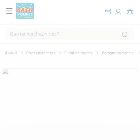
Que recherchez-vous ?
RECHERCHES FRÉQUENTES
Pieces detachees
Filtration piscine
Pompes de piscine
1
.
pompe filtration piscine
2
.
piscine hors sol
3
.
robot piscine
4
.
aspirateur
5
.
chlore
6
.
tuyau
7
.
spa
8
.
aspirateur piscine