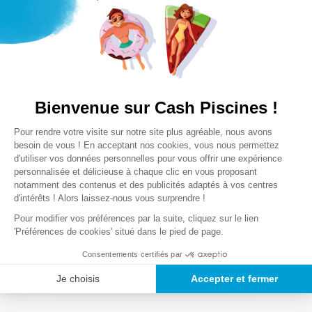
Notre satisfaction, la votre
Avis clients
Bienvenue sur Cash Piscines !
Plateforme de Gestion du Consentem
Pour rendre votre visite sur notre site plus agréable, nous avons
Axeptio consent
Chargement de la synthèse…
besoin de vous ! En acceptant nos cookies, vous nous permettez
d'utiliser vos données personnelles pour vous offrir une expérience
personnalisée et délicieuse à chaque clic en vous proposant
Veuillez vous connecter pour écrire un avis.
notamment des contenus et des publicités adaptés à vos centres
d'intérêts ! Alors laissez-nous vous surprendre !
Le plus récent
Pour modifier vos préférences par la suite, cliquez sur le lien
'Préférences de cookies' situé dans le pied de page.
Chargement des avis…
Consentements certifiés par
Je choisis
Accepter et fermer