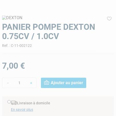
9
.
skimmer
10
.
chlore choc
PANIER POMPE DEXTON
0.75CV / 1.0CV
Ref.
:
C-11-002122
7
,
00
€
Ajouter au panier
－
＋
Livraison à domicile
En savoir plus