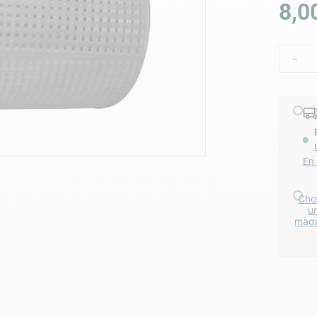
8
,
0
lore choc
－
En 
Choi
u
maga