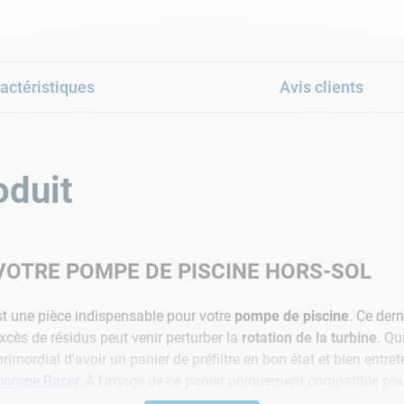
actéristiques
Avis clients
oduit
VOTRE POMPE DE PISCINE HORS-SOL
t une pièce indispensable pour votre
pompe de piscine
. Ce dern
excès de résidus peut venir perturber la
rotation de la turbine
. Qu
st primordial d'avoir un panier de préfiltre en bon état et bien en
 pompe Racer
. À l'image de ce panier uniquement compatible pou