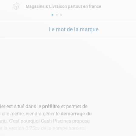
Magasins & Livraison partout en france
Le mot de la marque
ier est situé dans le
préfiltre
et permet de
i elle-même, viendra gêner le
démarrage du
tretenu. C'est pourquoi Cash Piscines propose
r la version 0.75cv de la pompe hors-sol