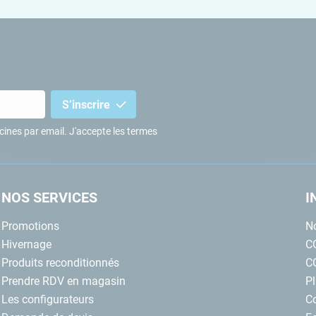
S’inscrire
iscines par email. J'accepte les termes
NOS SERVICES
I
Promotions
No
Hivernage
C
Produits reconditionnés
C
Prendre RDV en magasin
Pl
Les configurateurs
C