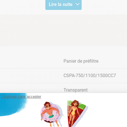
Lire la suite
Panier de préfiltre
CSPA-750/1100/1500CC7
MODELE
REF CASH PISCINES
Transparent
Pompe piscine hors-sol Racer 0.75cv
C-11-001669
Continuer sans accepter
Voir tableau de compatibilité
PVC