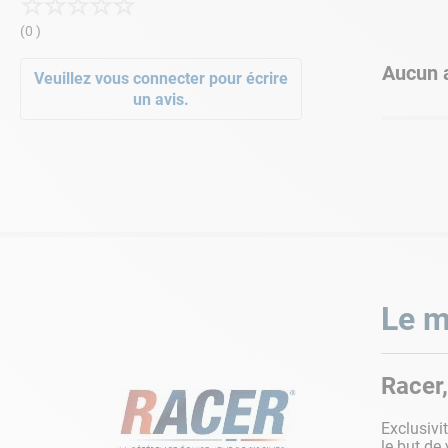
☆
☆
☆
☆
☆
(0 )
Aucun a
Veuillez vous connecter pour écrire
un avis.
Le m
Racer,
Exclusivi
le but de 