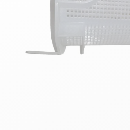
10
.
ch