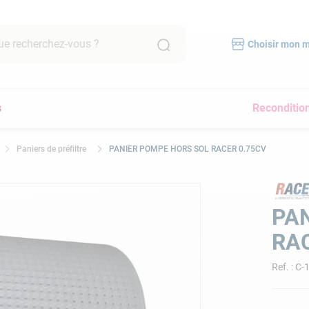
recherchez-vous ?
Choisir mon 
RCHES FRÉQUENTES
s
Reconditio
mpe filtration piscine
scine hors sol
Paniers de préfiltre
PANIER POMPE HORS SOL RACER 0.75CV
bot piscine
pirateur
lore
PA
yau
RAC
a
Ref.
:
C-
immer
pirateur piscine