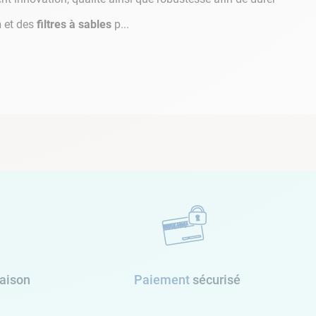
n
et des
filtres à sables
p...
raison
Paiement
sécurisé