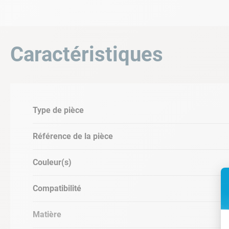
INFORMATIONS PRODUIT
Type de pièce : panier de préfiltre
Caractéristiques
Référence : B1PPSP-C057
Coloris : transparent
Matériau : PVC
Marque : Racer
Compatibilité : voir tableau ci-dessous
Type de pièce
TABLEAU DE COMPATIBILITÉ
Référence de la pièce
Couleur(s)
Compatibilité
Matière