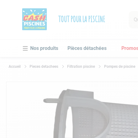
Que 
TOUT POUR LA PISCINE
RECHE
Pièces détachées
Promo
1
.
po
2
.
pi
Pieces detachees
Filtration piscine
Pompes de piscine
3
.
ro
4
.
as
5
.
ch
6
.
tu
7
.
sp
8
.
sk
9
.
as