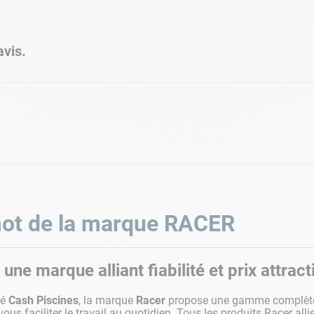
vis.
ot de la marque
RACER
 une marque alliant fiabilité et prix attract
té
Cash Piscines
, la marque
Racer
propose une gamme complè
vous faciliter le travail au quotidien. Tous les produits Racer all